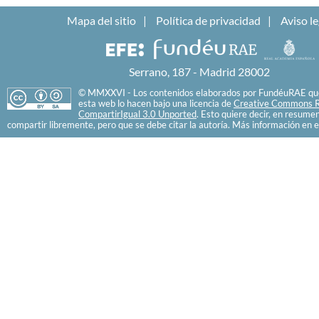
Mapa del sitio
Política de privacidad
Aviso le
Serrano, 187 - Madrid 28002
© MMXXVI - Los contenidos elaborados por FundéuRAE que
esta web lo hacen bajo una licencia de
Creative Commons R
CompartirIgual 3.0 Unported
. Esto quiere decir, en resume
compartir libremente, pero que se debe citar la autoría. Más información en e