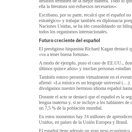
desafíos terminen de la mejor manera. Todo lo qu
ella la literatura son esfuerzos necesarios».
Escribano, por su parte, recalcó que el español no
estratégico» y trabajar también en diplomacia porq
Naciones Unidas, se ha ido consolidando un bilin
todos los organismos internacionales.
Futuro creciente del español
El prestigioso hispanista Richard Kagan destacó q
«va a tener buena fortuna».
A modo de ejemplo, puso el caso de EE.UU., donde
últimos quince años» y muchas personas estudian 
También estuvo presente virtualmente en el event
afirmó: «La música es un lenguaje universal (…).
divulgamos nuestro hermoso idioma español hasta 
Durante el acto se destacó que el español es la s
lengua materna y, si se incluye a los hablantes de
un 7,5 % de la población mundial.
En estos momentos hay 24 millones de aprendices
Unidos, en países de la Unión Europea y Brasil.
El español tiene además un gran peso económico —e