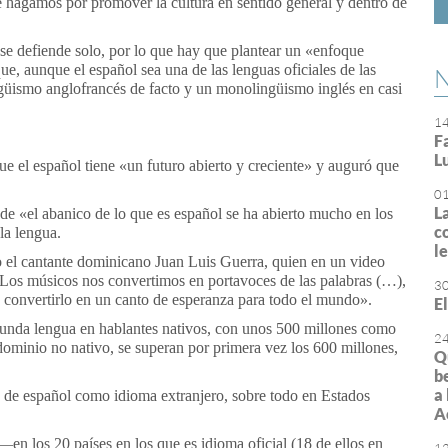
e hagamos por promover la cultura en sentido general y dentro de
 se defiende solo, por lo que hay que plantear un «enfoque
ue, aunque el español sea una de las lenguas oficiales de las
N
güismo anglofrancés de facto y un monolingüismo inglés en casi
1
F
L
ue el español tiene «un futuro abierto y creciente» y auguró que
0
L
 «el abanico de lo que es español se ha abierto mucho en los
c
la lengua.
l
o el cantante dominicano Juan Luis Guerra, quien en un video
 Los músicos nos convertimos en portavoces de las palabras (…),
3
convertirlo en un canto de esperanza para todo el mundo».
E
egunda lengua en hablantes nativos, con unos 500 millones como
2
 dominio no nativo, se superan por primera vez los 600 millones,
Q
b
a
 de español como idioma extranjero, sobre todo en Estados
A
n los 20 países en los que es idioma oficial (18 de ellos en