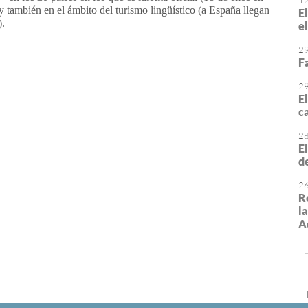
1
también en el ámbito del turismo lingüístico (a España llegan
E
).
e
2
F
or
rimir
2
E
ca
2
E
d
2
R
l
A