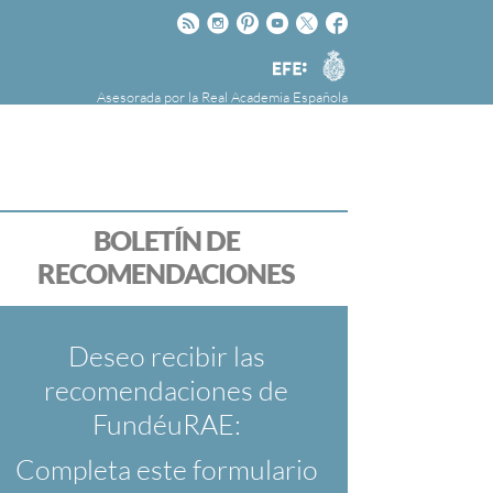
Rss
Instagram
Pinteres
Youtube
Twitter
Facebook
RAE
Agencia
EFE
Asesorada por la
Real Academia Española
nú
NOTICIAS
SOBRE LA FUNDÉURAE
FundéuRAE es una fundación patrocinada por
la Agencia Efe y la Real Academia Española,
cuyo objetivo es colaborar con el buen uso del
BOLETÍN DE
español en los medios de comunicación y en
RECOMENDACIONES
Internet.
Deseo recibir las
recomendaciones de
FundéuRAE:
Completa este formulario