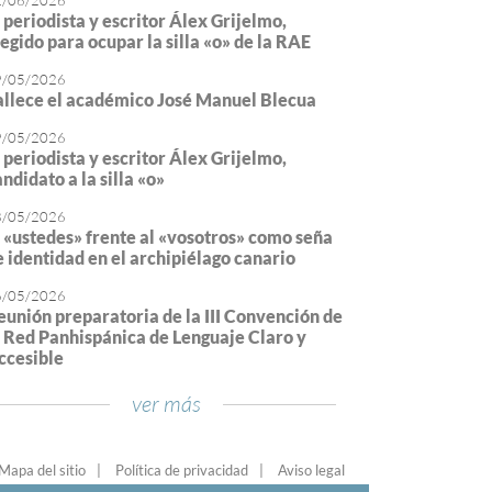
2/06/2026
l periodista y escritor Álex Grijelmo,
legido para ocupar la silla «o» de la RAE
9/05/2026
allece el académico José Manuel Blecua
9/05/2026
l periodista y escritor Álex Grijelmo,
ndidato a la silla «o»
8/05/2026
l «ustedes» frente al «vosotros» como seña
e identidad en el archipiélago canario
6/05/2026
eunión preparatoria de la III Convención de
a Red Panhispánica de Lenguaje Claro y
ccesible
ver más
Mapa del sitio
Política de privacidad
Aviso legal