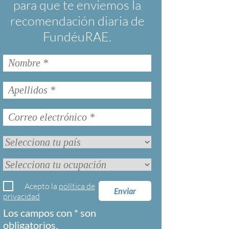
para que te enviemos la
recomendación diaria de
FundéuRAE.
Acepto la
política de
Enviar
privacidad
Los campos con * son
obligatorios.