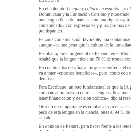
En el coloquio
Lengua y cultura en español, ¿y a
Dominicana y la Fundación Corripio y moderado po
una lengua llena de matices, con una riqueza «prov
contaminado» con expresiones y giros propios de 
prehispánico.
Es «una contaminación favorable, una contaminaci
aunque «es una pena que la cultura de la inmedia
Escribano, director general de Español en el Mun
resaltó que la lengua «tiene un 70 % de tronco co
En cuanto a los desafíos a los que se enfrenta el espa
va a traer «enormes beneficios», pero, como con c
demos».
Para Escribano, un reto fundamental es que la IA 
combate ahora mismo entre las lenguas; llevamos mu
tener financiación y decisión política», dijo al resp
Otro un reto importante es combatir los mensajes 
peso de esta lengua en la ciencia, pues el 94 % de 
español.
En opinión de Padura, para hacer frente a los reto