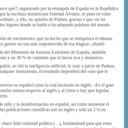
hora qué?
, organizado por la embajada de España en la República
r la escritora dominicana Soledad Álvarez, se puso en valor
erbial», y ello, en opinión de Padura, gracias a que «se ha
los lugares donde se habla o ha adoptado palabras del mundo
ón de crecimiento» que ha hecho que se enriquezca el idioma,
tez genere un uso más empobrecido de esa lengua», añadió.
do del Ministerio de Asuntos Exteriores de España, también
mún y un 30 % de variantes que la hacen rica y dinámica».
ñol, se citó la inteligencia artificial, la cual, a juicio de Padura,
ualquier instrumento, el resultado dependerá del «uso que le
procese en español como lo está haciendo en inglés. «Es el gran
cho retraso respecto al inglés y al chino y hay que legislar,
ecto.
de odio y la desinformación en español, así como aumentar el
las publicaciones científicas son en inglés y solo un 2 % en
s «hace falta voluntad política (…), fundamental para que estos