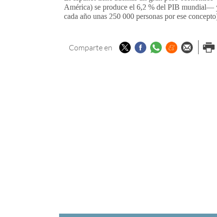
América) se produce el 6,2 % del PIB mundial— y 
cada año unas 250 000 personas por ese concepto
Twitter
Facebook
Whatsapp
Menéame
Enviar p
Imp
Comparte en
email