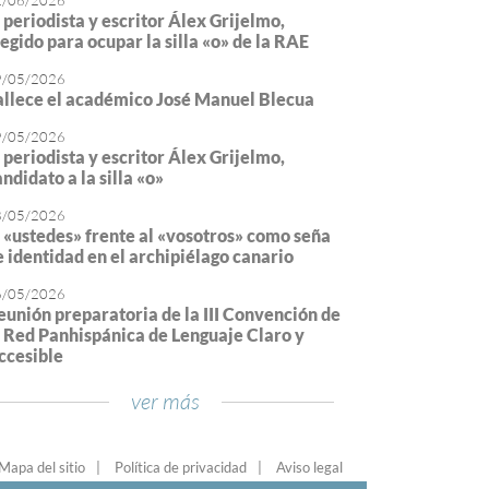
2/06/2026
l periodista y escritor Álex Grijelmo,
legido para ocupar la silla «o» de la RAE
9/05/2026
allece el académico José Manuel Blecua
9/05/2026
l periodista y escritor Álex Grijelmo,
ndidato a la silla «o»
8/05/2026
l «ustedes» frente al «vosotros» como seña
e identidad en el archipiélago canario
6/05/2026
eunión preparatoria de la III Convención de
a Red Panhispánica de Lenguaje Claro y
ccesible
ver más
Mapa del sitio
Política de privacidad
Aviso legal