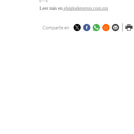
Leer más en
elsiglodetorron.com.mx
Twitter
Facebook
Whatsapp
Menéame
Enviar p
Imp
Comparte en
email