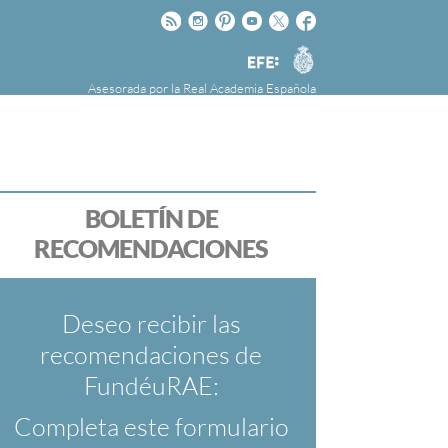
Rss
Instagram
Pinteres
Youtube
Twitter
Facebook
RAE
Agencia
EFE
Asesorada por la
Real Academia Española
nú
NOTICIAS
SOBRE LA FUNDÉURAE
FundéuRAE es una fundación patrocinada por
la Agencia Efe y la Real Academia Española,
cuyo objetivo es colaborar con el buen uso del
BOLETÍN DE
español en los medios de comunicación y en
RECOMENDACIONES
Internet.
Deseo recibir las
recomendaciones de
FundéuRAE:
Completa este formulario