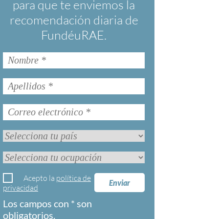
para que te enviemos la
recomendación diaria de
FundéuRAE.
Acepto la
política de
Enviar
privacidad
Los campos con * son
obligatorios.