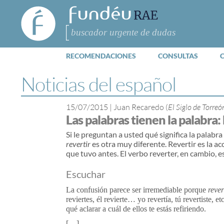
FundéuRAE
- Fundación
del Español
Buscar
Urgente
RECOMENDACIONES
CONSULTAS
Noticias del español
15/07/2015
|
Juan Recaredo (
El Siglo de Torreó
Las palabras tienen la palabra: 
Si le preguntan a usted qué significa la palabra
revertir
es otra muy diferente. Revertir es la a
que tuvo antes. El verbo reverter, en cambio, es
Escuchar
La confusión parece ser irremediable porque
rever
reviertes, él revierte… yo revertía, tú revertiste, e
qué aclarar a cuál de ellos te estás refiriendo.
[…]