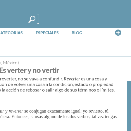
Me
CATEGORÍAS
ESPECIALES
BLOG
n
, México)
Es verter y no vertir
 reverter, no se vaya a confundir.
Reverter
es una cosa y
cción de volver una cosa a la condición, estado o propiedad
 la acción de rebosar o salir algo de sus términos o límites.
tir
y
reverter
se conjugan exactamente igual: yo revierto, tú
tcétera. Entonces, si usas alguno de los dos verbos, tal vez tengas