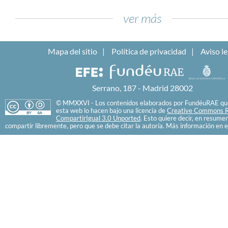
ver más
Mapa del sitio
Política de privacidad
Aviso le
Serrano, 187 - Madrid 28002
© MMXXVI - Los contenidos elaborados por FundéuRAE que
esta web lo hacen bajo una licencia de
Creative Commons R
CompartirIgual 3.0 Unported
. Esto quiere decir, en resume
compartir libremente, pero que se debe citar la autoría. Más información en e