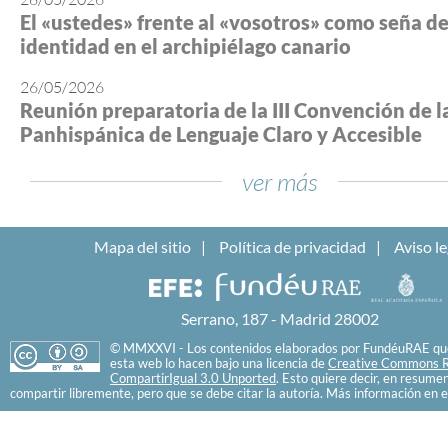
El «ustedes» frente al «vosotros» como seña d
identidad en el archipiélago canario
26/05/2026
Reunión preparatoria de la III Convención de l
Panhispánica de Lenguaje Claro y Accesible
ver más
Mapa del sitio
Política de privacidad
Aviso le
Serrano, 187 - Madrid 28002
© MMXXVI - Los contenidos elaborados por FundéuRAE que
esta web lo hacen bajo una licencia de
Creative Commons R
CompartirIgual 3.0 Unported
. Esto quiere decir, en resume
compartir libremente, pero que se debe citar la autoría. Más información en e