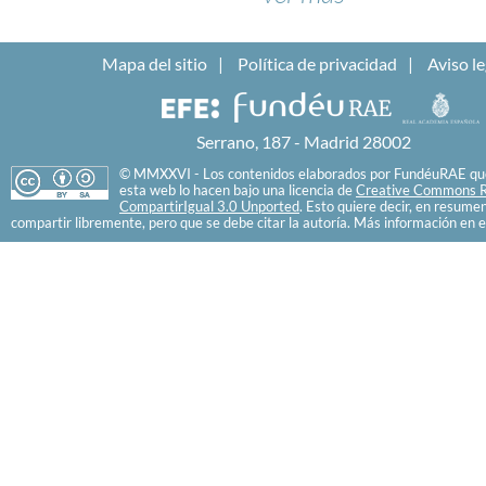
Mapa del sitio
Política de privacidad
Aviso le
Serrano, 187 - Madrid 28002
© MMXXVI - Los contenidos elaborados por FundéuRAE que
esta web lo hacen bajo una licencia de
Creative Commons R
CompartirIgual 3.0 Unported
. Esto quiere decir, en resume
compartir libremente, pero que se debe citar la autoría. Más información en e