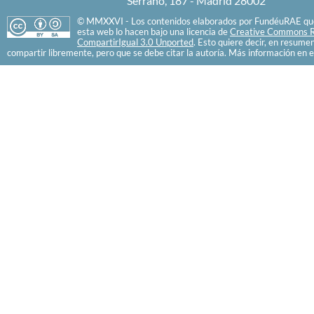
Serrano, 187 - Madrid 28002
© MMXXVI - Los contenidos elaborados por FundéuRAE que
esta web lo hacen bajo una licencia de
Creative Commons R
CompartirIgual 3.0 Unported
. Esto quiere decir, en resume
compartir libremente, pero que se debe citar la autoría. Más información en e