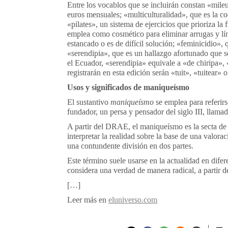
Entre los vocablos que se incluirán constan «mileu
euros mensuales; «multiculturalidad», que es la co
«pilates», un sistema de ejercicios que prioriza l
emplea como cosmético para eliminar arrugas y lí
estancado o es de difícil solución; «feminicidio», 
«serendipia», que es un hallazgo afortunado que 
el Ecuador, «serendipia» equivale a «de chiripa»,
registrarán en esta edición serán «tuit», «tuitear» 
Usos y significados de maniqueísmo
El sustantivo
maniqueísmo
se emplea para referirs
fundador, un persa y pensador del siglo III, llam
A partir del DRAE, el maniqueísmo es la secta de 
interpretar la realidad sobre la base de una valor
una contundente división en dos partes.
Este término suele usarse en la actualidad en difer
considera una verdad de manera radical, a partir de
[…]
Leer más en
eluniverso.com