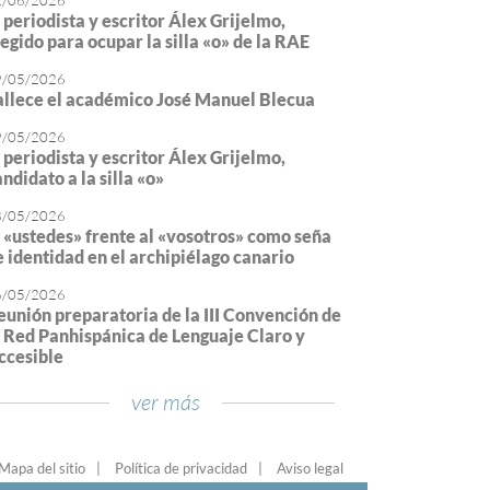
2/06/2026
l periodista y escritor Álex Grijelmo,
legido para ocupar la silla «o» de la RAE
9/05/2026
allece el académico José Manuel Blecua
9/05/2026
l periodista y escritor Álex Grijelmo,
ndidato a la silla «o»
8/05/2026
l «ustedes» frente al «vosotros» como seña
e identidad en el archipiélago canario
6/05/2026
eunión preparatoria de la III Convención de
a Red Panhispánica de Lenguaje Claro y
ccesible
ver más
Mapa del sitio
Política de privacidad
Aviso legal