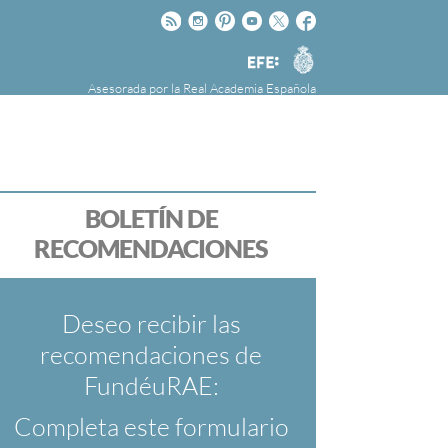
Rss
Instagram
Pinteres
Youtube
Twitter
Facebook
RAE
Agencia
EFE
Asesorada por la
Real Academia Española
nú
NOTICIAS
SOBRE LA FUNDÉURAE
FundéuRAE es una fundación patrocinada por
la Agencia Efe y la Real Academia Española,
cuyo objetivo es colaborar con el buen uso del
BOLETÍN DE
español en los medios de comunicación y en
RECOMENDACIONES
Internet.
Deseo recibir las
recomendaciones de
FundéuRAE:
Completa este formulario