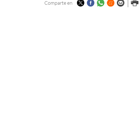
Twitter
Facebook
Whatsapp
Menéame
Enviar p
Imp
Comparte en
email