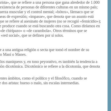
rista», que se refiere a una persona que gana alrededor de 1.000
existencia de personas de diferentes culturas en un mismo país;
a fuerza muscular y el control mental; «bótox», fármaco que se
neas de expresión; «impasse», que denota que un asunto está
que se refiere al asesinato de mujeres (no se recogió «femicidio»);
se produce cuando se está buscando otra cosa. Como diríamos en
 «de chiripazo» o «de carambola». Otros términos que se
o «red social», que se definen por sí solos.
e a una antigua religión o secta que tomó el nombre de su
ado Mani o Manes.
los maniqueos y, en tono peyorativo, es también la tendencia a
ación dicotómica. Dicotómico se refiere a la dicotomía, que denota
entes ámbitos, como el político y el filosófico, cuando se
 dos aristas: bueno o malo, sin escalas intermedias.