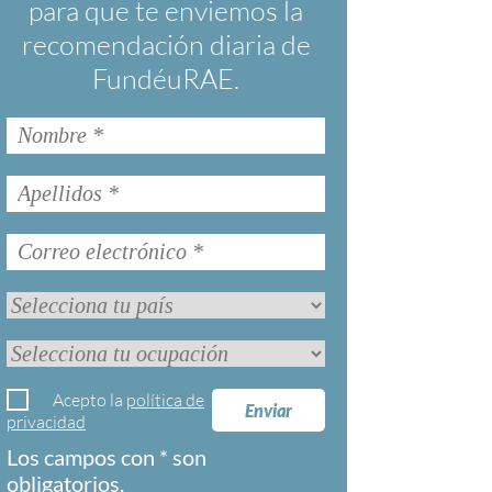
para que te enviemos la
recomendación diaria de
FundéuRAE.
Acepto la
política de
Enviar
privacidad
Los campos con * son
obligatorios.