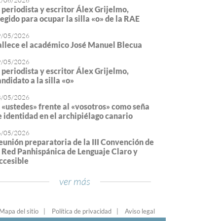
2/06/2026
l periodista y escritor Álex Grijelmo,
legido para ocupar la silla «o» de la RAE
9/05/2026
allece el académico José Manuel Blecua
9/05/2026
l periodista y escritor Álex Grijelmo,
ndidato a la silla «o»
8/05/2026
l «ustedes» frente al «vosotros» como seña
e identidad en el archipiélago canario
6/05/2026
eunión preparatoria de la III Convención de
a Red Panhispánica de Lenguaje Claro y
ccesible
ver más
Mapa del sitio
Política de privacidad
Aviso legal