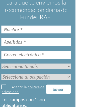
para que te enviemos la
recomendación diaria de
FundéuRAE.
Acepto la
política de
Enviar
privacidad
Los campos con * son
obligatorios.