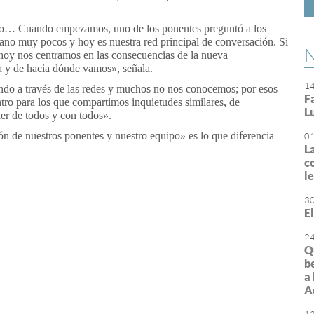
.
to… Cuando empezamos, uno de los ponentes preguntó a los
 mano muy pocos y hoy es nuestra red principal de conversación. Si
N
hoy nos centramos en las consecuencias de la nueva
ta y de hacia dónde vamos», señala.
1
o a través de las redes y muchos no nos conocemos; por esos
F
o para los que compartimos inquietudes similares, de
L
er de todos y con todos».
ón de nuestros ponentes y nuestro equipo» es lo que diferencia
0
L
c
l
3
E
or
rimir
2
Q
b
a
A