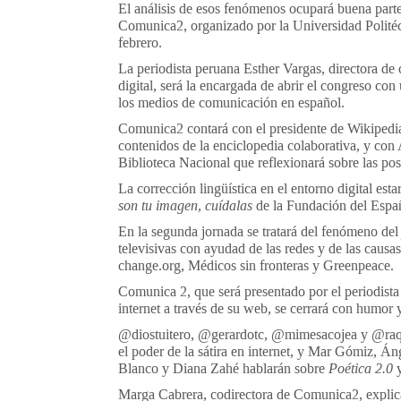
El análisis de esos fenómenos ocupará buena parte
Comunica2, organizado por la Universidad Politéc
febrero.
La periodista peruana Esther Vargas, directora de
digital, será la encargada de abrir el congreso con
los medios de comunicación en español.
Comunica2 contará con el presidente de Wikipedia 
contenidos de la enciclopedia colaborativa, y con 
Biblioteca Nacional que reflexionará sobre las posi
La corrección lingüística en el entorno digital est
son tu imagen, cuídalas
de la Fundación del Españ
En la segunda jornada se tratará del fenómeno de
televisivas con ayudad de las redes y de las causas
change.org, Médicos sin fronteras y Greenpeace.
Comunica 2, que será presentado por el periodista
internet a través de su web, se cerrará con humor 
@diostuitero, @gerardotc, @mimesacojea y @raqu
el poder de la sátira en internet, y Mar Gómiz, Á
Blanco y Diana Zahé hablarán sobre
Poética 2.0
y
Marga Cabrera, codirectora de Comunica2, explica