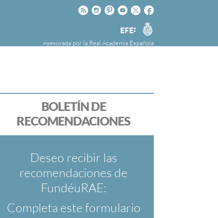
Rss
Instagram
Pinteres
Youtube
Twitter
Facebook
RAE
Agencia
EFE
Asesorada por la
Real Academia Española
nú
NOTICIAS
SOBRE LA FUNDÉURAE
FundéuRAE es una fundación patrocinada por
la Agencia Efe y la Real Academia Española,
cuyo objetivo es colaborar con el buen uso del
BOLETÍN DE
español en los medios de comunicación y en
RECOMENDACIONES
Internet.
Deseo recibir las
recomendaciones de
FundéuRAE:
Completa este formulario