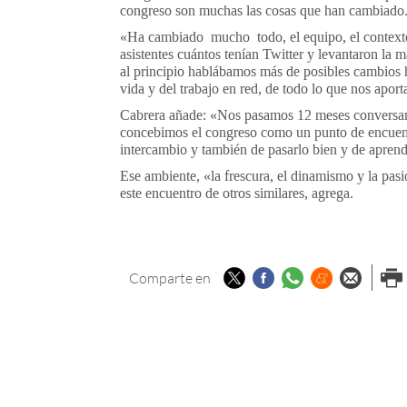
congreso son muchas las cosas que han cambiado
«Ha cambiado mucho todo, el equipo, el contex
asistentes cuántos tenían Twitter y levantaron la
al principio hablábamos más de posibles cambios 
vida y del trabajo en red, de todo lo que nos apor
Cabrera añade: «Nos pasamos 12 meses conversand
concebimos el congreso como un punto de encuentr
intercambio y también de pasarlo bien y de aprend
Ese ambiente, «la frescura, el dinamismo y la pasi
este encuentro de otros similares, agrega.
Twitter
Facebook
Whatsapp
Menéame
Enviar p
Imp
Comparte en
email