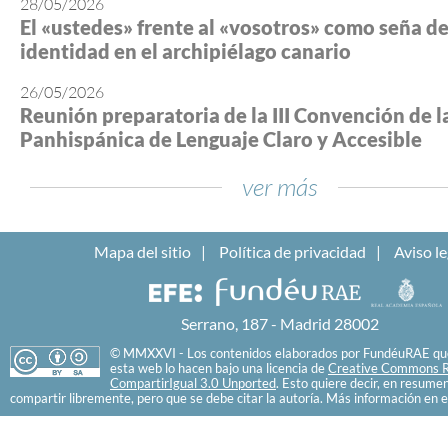
28/05/2026
El «ustedes» frente al «vosotros» como seña d
identidad en el archipiélago canario
26/05/2026
Reunión preparatoria de la III Convención de l
Panhispánica de Lenguaje Claro y Accesible
ver más
Mapa del sitio
Política de privacidad
Aviso le
Serrano, 187 - Madrid 28002
© MMXXVI - Los contenidos elaborados por FundéuRAE que
esta web lo hacen bajo una licencia de
Creative Commons R
CompartirIgual 3.0 Unported
. Esto quiere decir, en resume
compartir libremente, pero que se debe citar la autoría. Más información en e