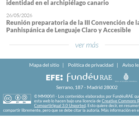
identidad en el archipiélago canario
26/05/2026
Reunión preparatoria de la III Convención de l
Panhispánica de Lenguaje Claro y Accesible
ver más
Mapa del sitio
Política de privacidad
Aviso le
Serrano, 187 - Madrid 28002
© MMXXVI - Los contenidos elaborados por FundéuRAE que
esta web lo hacen bajo una licencia de
Creative Commons R
CompartirIgual 3.0 Unported
. Esto quiere decir, en resume
compartir libremente, pero que se debe citar la autoría. Más información en e