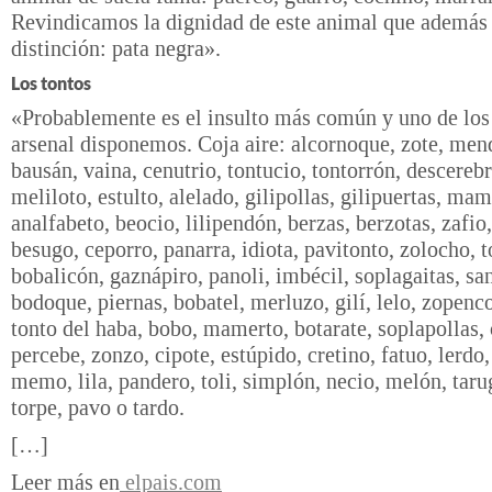
Revindicamos la dignidad de este animal que además 
distinción: pata negra».
Los tontos
«Probablemente es el insulto más común y uno de lo
arsenal disponemos. Coja aire: alcornoque, zote, men
bausán, vaina, cenutrio, tontucio, tontorrón, descereb
meliloto, estulto, alelado, gilipollas, gilipuertas, ma
analfabeto, beocio, lilipendón, berzas, berzotas, zafio,
besugo, ceporro, panarra, idiota, pavitonto, zolocho, t
bobalicón, gaznápiro, panoli, imbécil, soplagaitas, sa
bodoque, piernas, bobatel, merluzo, gilí, lelo, zopenc
tonto del haba, bobo, mamerto, botarate, soplapollas, 
percebe, zonzo, cipote, estúpido, cretino, fatuo, lerdo
memo, lila, pandero, toli, simplón, necio, melón, taru
torpe, pavo o tardo.
[…]
Leer más en
elpais.com