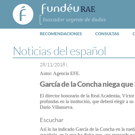
FundéuRAE
- Fundación
del Español
Buscar
Urgente
RECOMENDACIONES
CONSULTAS
Noticias del español
28/11/2018
|
Agencia EFE
García de la Concha niega que
El director honorario de la Real Academia, Vícto
profundas en la institución, que deberá elegir a s
Darío Villanueva.
Escuchar
Así lo ha indicado García de la Concha en la rued
española
, en la que ha dicho que «no responde pa