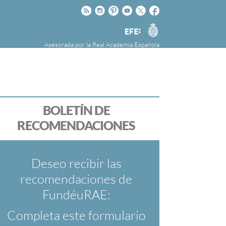
Rss
Instagram
Pinteres
Youtube
Twitter
Facebook
RAE
Agencia
EFE
Asesorada por la
Real Academia Española
nú
NOTICIAS
SOBRE LA FUNDÉURAE
FundéuRAE es una fundación patrocinada por
la Agencia Efe y la Real Academia Española,
cuyo objetivo es colaborar con el buen uso del
BOLETÍN DE
español en los medios de comunicación y en
RECOMENDACIONES
Internet.
Deseo recibir las
recomendaciones de
FundéuRAE:
Completa este formulario