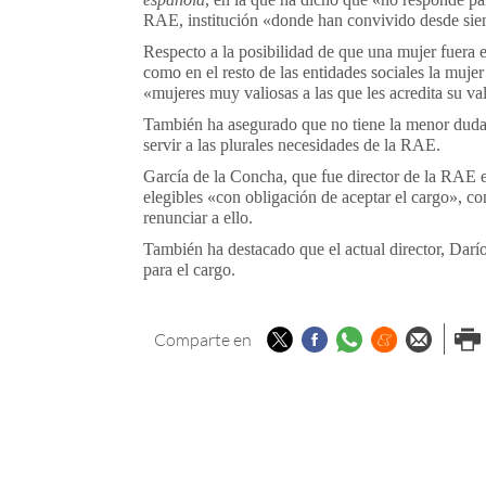
RAE, institución «donde han convivido desde siem
Respecto a la posibilidad de que una mujer fuera 
como en el resto de las entidades sociales la muje
«mujeres muy valiosas a las que les acredita su v
También ha asegurado que no tiene la menor duda 
servir a las plurales necesidades de la RAE.
García de la Concha, que fue director de la RAE 
elegibles «con obligación de aceptar el cargo», c
renunciar a ello.
También ha destacado que el actual director, Darí
para el cargo.
Twitter
Facebook
Whatsapp
Menéame
Enviar p
Imp
Comparte en
email