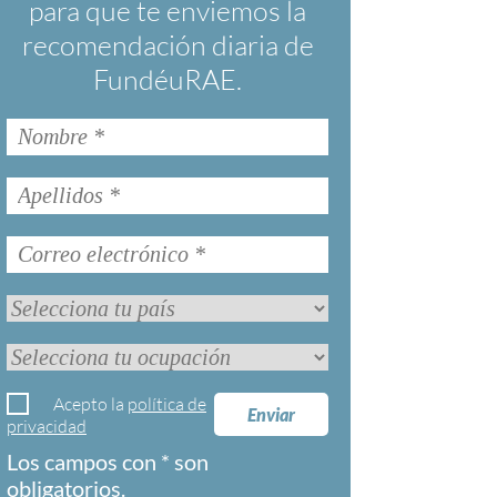
para que te enviemos la
recomendación diaria de
FundéuRAE.
Acepto la
política de
Enviar
privacidad
Los campos con * son
obligatorios.