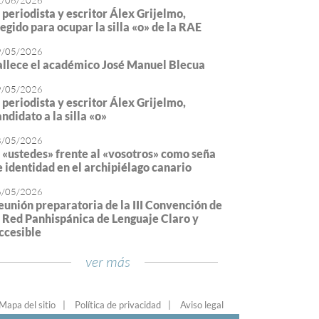
2/06/2026
l periodista y escritor Álex Grijelmo,
legido para ocupar la silla «o» de la RAE
9/05/2026
allece el académico José Manuel Blecua
9/05/2026
l periodista y escritor Álex Grijelmo,
ndidato a la silla «o»
8/05/2026
l «ustedes» frente al «vosotros» como seña
e identidad en el archipiélago canario
6/05/2026
eunión preparatoria de la III Convención de
a Red Panhispánica de Lenguaje Claro y
ccesible
ver más
Mapa del sitio
Política de privacidad
Aviso legal