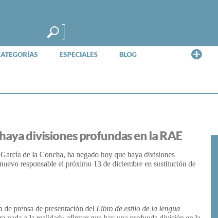
Me
CATEGORÍAS
ESPECIALES
BLOG
 haya divisiones profundas en la RAE
r García de la Concha, ha negado hoy que haya divisiones
u nuevo responsable el próximo 13 de diciembre en sustitución de
a de prensa de presentación del
Libro de estilo de la lengua
ra nada a la realidad» afirmar que hay una profunda división en la