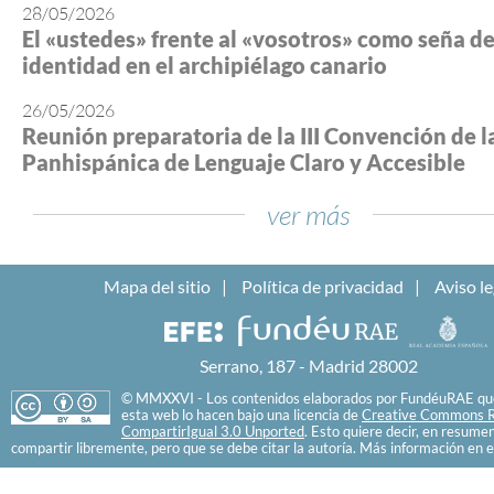
28/05/2026
El «ustedes» frente al «vosotros» como seña d
identidad en el archipiélago canario
26/05/2026
Reunión preparatoria de la III Convención de l
Panhispánica de Lenguaje Claro y Accesible
ver más
Mapa del sitio
Política de privacidad
Aviso le
Serrano, 187 - Madrid 28002
© MMXXVI - Los contenidos elaborados por FundéuRAE que
esta web lo hacen bajo una licencia de
Creative Commons R
CompartirIgual 3.0 Unported
. Esto quiere decir, en resume
compartir libremente, pero que se debe citar la autoría. Más información en e