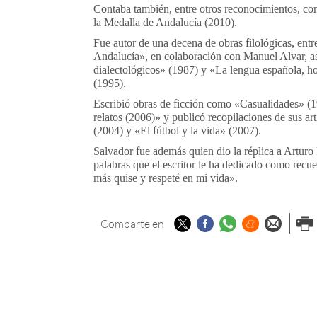
Contaba también, entre otros reconocimientos, co
la Medalla de Andalucía (2010).
Fue autor de una decena de obras filológicas, entre
Andalucía», en colaboración con Manuel Alvar, as
dialectológicos» (1987) y «La lengua española, 
(1995).
Escribió obras de ficción como «Casualidades» (1
relatos (2006)» y publicó recopilaciones de sus ar
(2004) y «El fútbol y la vida» (2007).
Salvador fue además quien dio la réplica a Arturo 
palabras que el escritor le ha dedicado como recu
más quise y respeté en mi vida».
Twitter
Facebook
Whatsapp
Menéame
Enviar p
Imp
Comparte en
email