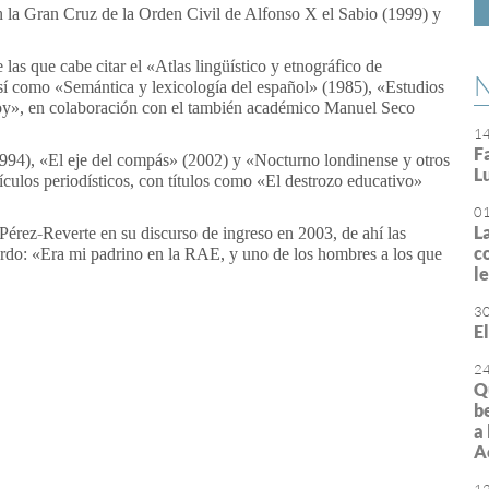
n la Gran Cruz de la Orden Civil de Alfonso X el Sabio (1999) y
 las que cabe citar el «Atlas lingüístico y etnográfico de
N
í como «Semántica y lexicología del español» (1985), «Estudios
hoy», en colaboración con el también académico Manuel Seco
1
F
994), «El eje del compás» (2002) y «Nocturno londinense y otros
L
tículos periodísticos, con títulos como «El destrozo educativo»
0
L
Pérez-Reverte en su discurso de ingreso en 2003, de ahí las
c
erdo: «Era mi padrino en la RAE, y uno de los hombres a los que
l
3
E
or
rimir
2
Q
b
a
A