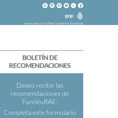
Rss
Instagram
Pinteres
Youtube
Twitter
Facebook
RAE
Agencia
EFE
Asesorada por la
Real Academia Española
nú
NOTICIAS
SOBRE LA FUNDÉURAE
FundéuRAE es una fundación patrocinada por
la Agencia Efe y la Real Academia Española,
cuyo objetivo es colaborar con el buen uso del
BOLETÍN DE
español en los medios de comunicación y en
RECOMENDACIONES
Internet.
Deseo recibir las
recomendaciones de
FundéuRAE:
Completa este formulario