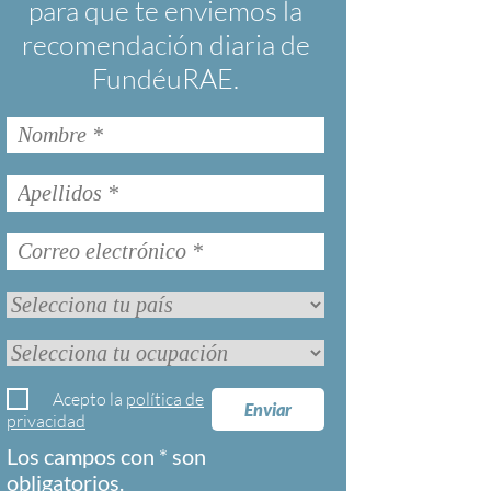
para que te enviemos la
recomendación diaria de
FundéuRAE.
Acepto la
política de
Enviar
privacidad
Los campos con * son
obligatorios.