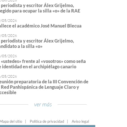
2/06/2026
l periodista y escritor Álex Grijelmo,
legido para ocupar la silla «o» de la RAE
9/05/2026
allece el académico José Manuel Blecua
9/05/2026
l periodista y escritor Álex Grijelmo,
ndidato a la silla «o»
8/05/2026
l «ustedes» frente al «vosotros» como seña
e identidad en el archipiélago canario
6/05/2026
eunión preparatoria de la III Convención de
a Red Panhispánica de Lenguaje Claro y
ccesible
ver más
Mapa del sitio
Política de privacidad
Aviso legal