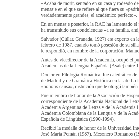
«Acaba de morir, sentado en su casa y rodeado de 
mensaje en el que se refiere al que fuera su «pad
verdaderamente grandes, el académico perfecto».
En un mensaje posterior, la RAE ha lamentado el 
ha transmitido sus condolencias «a su familia, a
Salvador (Cúllar, Granada, 1927) era experto en le
febrero de 1987, cuando tomó posesión de su silla 
le respondió, en nombre de la corporación, Manue
Antes de vicedirector de la Academia, ocupó el pu
Academias de la Lengua Española (Asale) entre 
Doctor en Filología Románica, fue catedrático d
de Madrid y de Gramática Histórica en las de La 
«honoris causa», distinción que le otorgó también
Fue miembro de honor de la Asociación de Hispani
correspondiente de la Academia Nacional de Letra
Academia Argentina de Letras y de la Academia 
Academia Colombiana de la Lengua y de la Acade
Española de Lingüística (1990-1994).
Recibió la medalla de honor de la Universidad In
José María Pemán (1987), Mesonero Romanos (19