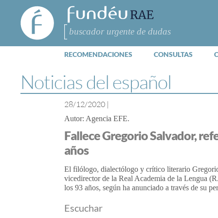
FundéuRAE
- Fundación
del Español
Buscar
Urgente
RECOMENDACIONES
CONSULTAS
Noticias del español
28/12/2020
|
Agencia EFE
Fallece Gregorio Salvador, refe
años
El filólogo, dialectólogo y crítico literario Grego
vicedirector de la Real Academia de la Lengua (RA
los 93 años, según ha anunciado a través de su perf
Escuchar