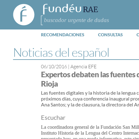
FundéuRAE
- Fundación
del Español
Buscar
Urgente
RECOMENDACIONES
CONSULTAS
Noticias del español
06/10/2016
|
Agencia EFE
Expertos debaten las fuentes di
Rioja
Las fuentes digitales y la historia de la
lengua
c
próximos días, cuya conferencia inaugural pron
Ana Santos; y la de clausura, la directora del 
Escuchar
La coordinadora general de la Fundación San Mill
Instituto Historia de la
Lengua
del Centro Internac
presentado hoy, en una rueda informativa, este sim