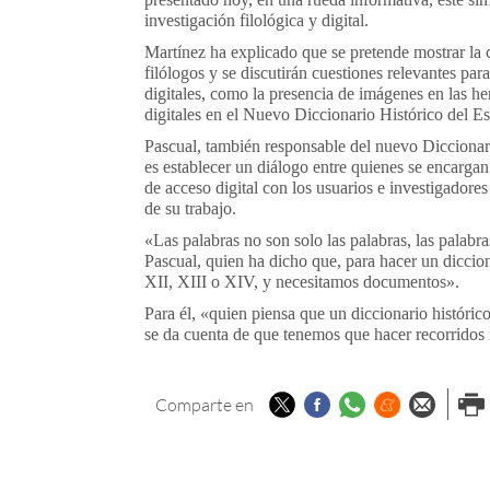
investigación filológica y digital.
Martínez ha explicado que se pretende mostrar la c
filólogos y se discutirán cuestiones relevantes par
digitales, como la presencia de imágenes en las he
digitales en el Nuevo Diccionario Histórico del E
Pascual, también responsable del nuevo Diccionari
es establecer un diálogo entre quienes se encargan
de acceso digital con los usuarios e investigadores 
de su trabajo.
«Las palabras no son solo las palabras, las palabr
Pascual, quien ha dicho que, para hacer un diccion
XII, XIII o XIV, y necesitamos documentos».
Para él, «quien piensa que un diccionario históri
se da cuenta de que tenemos que hacer recorrido
Twitter
Facebook
Whatsapp
Menéame
Enviar p
Imp
Comparte en
email