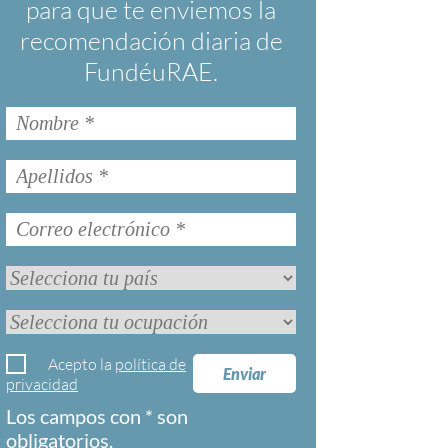
para que te enviemos la
recomendación diaria de
FundéuRAE.
Acepto la
política de
Enviar
privacidad
Los campos con * son
obligatorios.