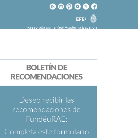
Rss
Instagram
Pinteres
Youtube
Twitter
Facebook
RAE
Agencia
EFE
Asesorada por la
Real Academia Española
nú
NOTICIAS
SOBRE LA FUNDÉURAE
FundéuRAE es una fundación patrocinada por
la Agencia Efe y la Real Academia Española,
cuyo objetivo es colaborar con el buen uso del
BOLETÍN DE
español en los medios de comunicación y en
RECOMENDACIONES
Internet.
Deseo recibir las
recomendaciones de
FundéuRAE:
Completa este formulario