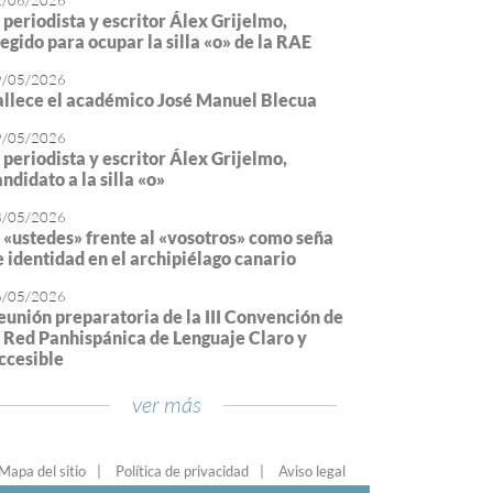
2/06/2026
l periodista y escritor Álex Grijelmo,
legido para ocupar la silla «o» de la RAE
9/05/2026
allece el académico José Manuel Blecua
9/05/2026
l periodista y escritor Álex Grijelmo,
ndidato a la silla «o»
8/05/2026
l «ustedes» frente al «vosotros» como seña
e identidad en el archipiélago canario
6/05/2026
eunión preparatoria de la III Convención de
a Red Panhispánica de Lenguaje Claro y
ccesible
ver más
Mapa del sitio
Política de privacidad
Aviso legal