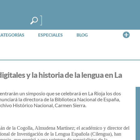
Me
CATEGORÍAS
ESPECIALES
BLOG
gitales y la historia de la lengua en La
entrarán un simposio que se celebrará en La Rioja los dos
unciará la directora de la Biblioteca Nacional de España,
Archivo Histórico Nacional, Carmen Sierra.
án de la Cogolla, Almudena Martínez; el académico y director del
ional de Investigación de la
Lengua
Española
(Ci
lengua
), han
posio, que reunirá a una veintena de especialistas de la