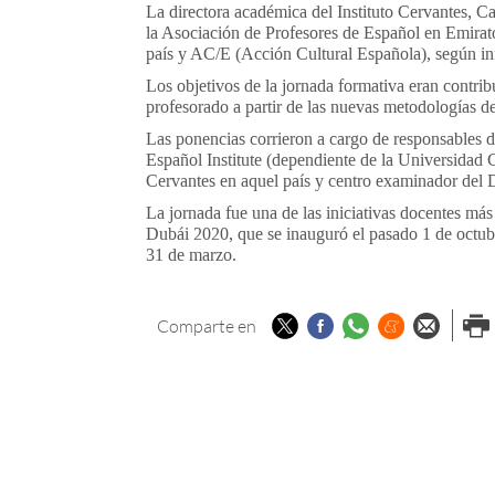
La directora académica del Instituto Cervantes, C
la Asociación de Profesores de Español en Emir
país y AC/E (Acción Cultural Española), según inf
Los objetivos de la jornada formativa eran contribu
profesorado a partir de las nuevas metodologías de 
Las ponencias corrieron a cargo de responsables
Español Institute (dependiente de la Universidad 
Cervantes en aquel país y centro examinador del 
La jornada fue una de las iniciativas docentes m
Dubái 2020, que se inauguró el pasado 1 de octubre
31 de marzo.
Twitter
Facebook
Whatsapp
Menéame
Enviar p
Imp
Comparte en
email