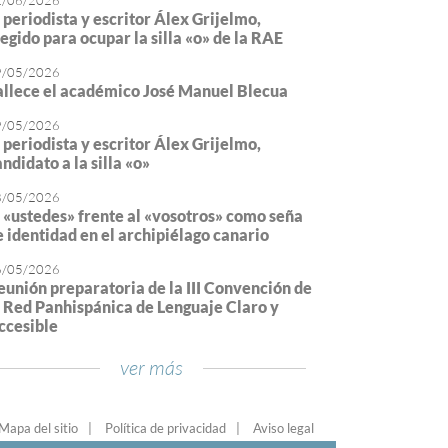
2/06/2026
l periodista y escritor Álex Grijelmo,
legido para ocupar la silla «o» de la RAE
9/05/2026
allece el académico José Manuel Blecua
9/05/2026
l periodista y escritor Álex Grijelmo,
ndidato a la silla «o»
8/05/2026
l «ustedes» frente al «vosotros» como seña
e identidad en el archipiélago canario
6/05/2026
eunión preparatoria de la III Convención de
a Red Panhispánica de Lenguaje Claro y
ccesible
ver más
Mapa del sitio
Política de privacidad
Aviso legal