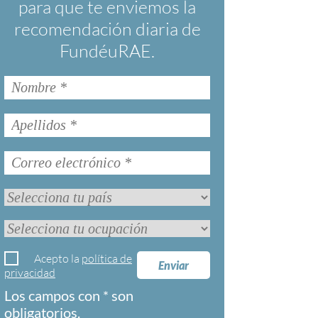
para que te enviemos la
recomendación diaria de
FundéuRAE.
Acepto la
política de
Enviar
privacidad
Los campos con * son
obligatorios.