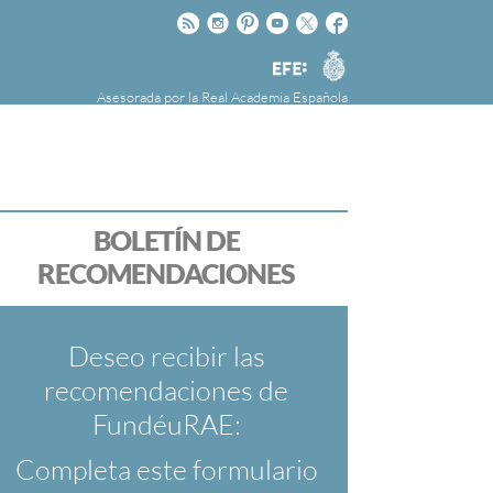
Rss
Instagram
Pinteres
Youtube
Twitter
Facebook
RAE
Agencia
EFE
Asesorada por la
Real Academia Española
nú
NOTICIAS
SOBRE LA FUNDÉURAE
FundéuRAE es una fundación patrocinada por
la Agencia Efe y la Real Academia Española,
cuyo objetivo es colaborar con el buen uso del
BOLETÍN DE
español en los medios de comunicación y en
RECOMENDACIONES
Internet.
Deseo recibir las
recomendaciones de
FundéuRAE:
Completa este formulario