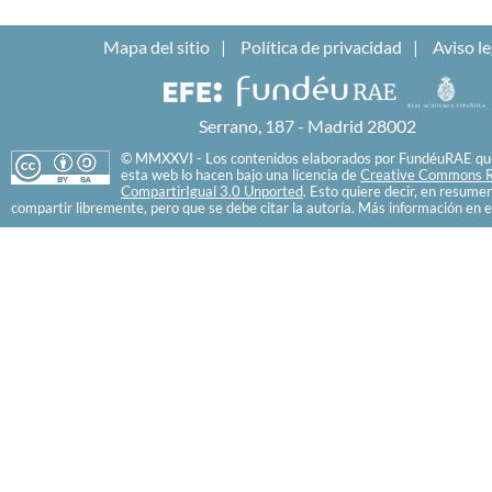
Mapa del sitio
Política de privacidad
Aviso le
Serrano, 187 - Madrid 28002
© MMXXVI - Los contenidos elaborados por FundéuRAE que
esta web lo hacen bajo una licencia de
Creative Commons R
CompartirIgual 3.0 Unported
. Esto quiere decir, en resume
compartir libremente, pero que se debe citar la autoría. Más información en e