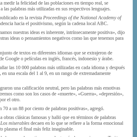
 medir la felicidad de las poblaciones en tiempo real, se
a las palabras más utilizadas en sus respectivos lenguajes.
publicado en la revista
Proceedings of the National Academy of
endencia hacia el positivismo, según la cadena local ABC.
s nuestras ideas es inherente, intrínsecamente positiva», dijo
estras ideas o pensamientos negativos como las que tenemos para
onjunto de textos en diferentes idiomas que se extrajeron de
de Google o películas en inglés, francés, indonesio y árabe.
allar las 10 000 palabras más utilizadas en cada idioma y después
a, en una escala del 1 al 9, en un rango de extremadamente
graron una calificación neutral, pero las palabras más emotivas
extremos como son los casos de «muerte», «Guerra», «depresión»,
por el otro.
n 70 a un 88 por ciento de palabras positivas», agregó.
a obras clásicas famosas y halló que en términos de palabras
y
Los miserables
decaen en lo que se refiere a la forma emocional
to
plasma el final más feliz imaginable.