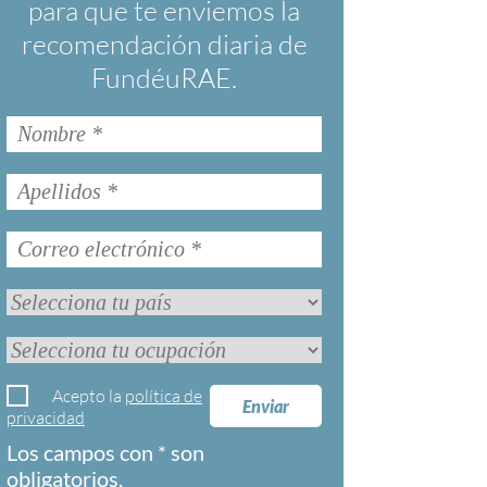
para que te enviemos la
recomendación diaria de
FundéuRAE.
Acepto la
política de
Enviar
privacidad
Los campos con * son
obligatorios.