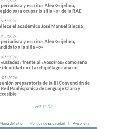
2/06/2026
l periodista y escritor Álex Grijelmo,
legido para ocupar la silla «o» de la RAE
9/05/2026
allece el académico José Manuel Blecua
9/05/2026
l periodista y escritor Álex Grijelmo,
ndidato a la silla «o»
8/05/2026
l «ustedes» frente al «vosotros» como seña
e identidad en el archipiélago canario
6/05/2026
eunión preparatoria de la III Convención de
a Red Panhispánica de Lenguaje Claro y
ccesible
ver más
Mapa del sitio
Política de privacidad
Aviso legal