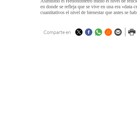
Asimismo el Hedonómetro midió el nivel de felici
en donde se refleja que se vive en una era «data-c
cuantitativos el nivel de bienestar que antes se h
Twitter
Facebook
Whatsapp
Menéame
Enviar p
Imp
Comparte en
email