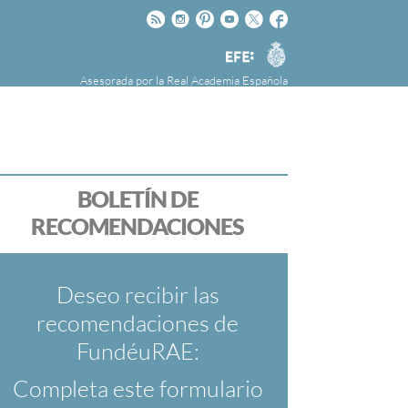
Rss
Instagram
Pinteres
Youtube
Twitter
Facebook
RAE
Agencia
EFE
Asesorada por la
Real Academia Española
nú
NOTICIAS
SOBRE LA FUNDÉURAE
FundéuRAE es una fundación patrocinada por
la Agencia Efe y la Real Academia Española,
cuyo objetivo es colaborar con el buen uso del
BOLETÍN DE
español en los medios de comunicación y en
RECOMENDACIONES
Internet.
Deseo recibir las
recomendaciones de
FundéuRAE:
Completa este formulario