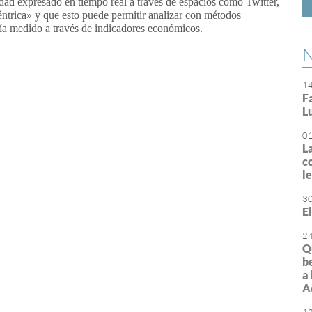
dad expresado en tiempo real a través de espacios como Twitter,
éntrica» y que esto puede permitir analizar con métodos
abía medido a través de indicadores económicos.
N
or
rimir
1
F
L
0
L
c
l
3
E
2
Q
b
a
A