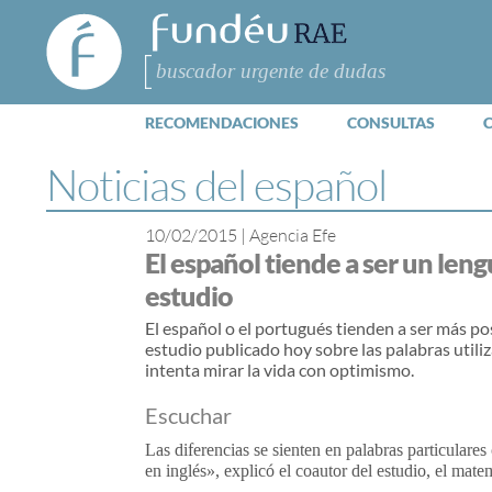
FundéuRAE
- Fundación
del Español
Buscar
Urgente
RECOMENDACIONES
CONSULTAS
Noticias del español
10/02/2015
|
Agencia Efe
El español tiende a ser un len
estudio
El español o el portugués tienden a ser más pos
estudio publicado hoy sobre las palabras util
intenta mirar la vida con optimismo.
Escuchar
Las diferencias se sienten en palabras particular
en inglés», explicó el coautor del estudio, el mat