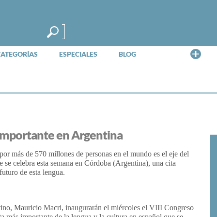
Me
CATEGORÍAS
ESPECIALES
BLOG
s importante en Argentina
or más de 570 millones de personas en el mundo es el eje del
 se celebra esta semana en Córdoba (Argentina), una cita
futuro de esta lengua.
ntino, Mauricio Macri, inaugurarán el miércoles el VIII Congreso
a más importante de la lengua y la cultura en español que se