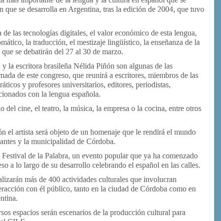
n que se desarrolla en Argentina, tras la edición de 2004, que tuvo
 de las tecnologías digitales, el valor económico de esta lengua,
iomático, la traducción, el mestizaje lingüístico, la enseñanza de la
 que se debatirán del 27 al 30 de marzo.
y la escritora brasileña Nélida Piñón son algunas de las
nada de este congreso, que reunirá a escritores, miembros de las
icos y profesores universitarios, editores, periodistas,
acionados con la lengua española.
del cine, el teatro, la música, la empresa o la cocina, entre otros
ón el artista será objeto de un homenaje que le rendirá el mundo
rvantes y la municipalidad de Córdoba.
 Festival de la Palabra, un evento popular que ya ha comenzado
o a lo largo de su desarrollo celebrando el español en las calles.
alizarán más de 400 actividades culturales que involucran
eracción con él público, tanto en la ciudad de Córdoba como en
ntina.
rsos espacios serán escenarios de la producción cultural para