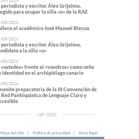
2/06/2026
l periodista y escritor Álex Grijelmo,
legido para ocupar la silla «o» de la RAE
9/05/2026
allece el académico José Manuel Blecua
9/05/2026
l periodista y escritor Álex Grijelmo,
ndidato a la silla «o»
8/05/2026
l «ustedes» frente al «vosotros» como seña
e identidad en el archipiélago canario
6/05/2026
eunión preparatoria de la III Convención de
a Red Panhispánica de Lenguaje Claro y
ccesible
ver más
Mapa del sitio
Política de privacidad
Aviso legal