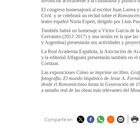
involucrar activamente a la ciudadanía y público 
El congreso homenajeará al escritor Juan Larrea y
Civil- y se celebrará un recital sobre el
Romancero
teatro español Nuria Espert, dirigido por Lluis Pas
También habrá un homenaje a Víctor García de la 
Cervantes (2012-2017) y una sesión en la que las
y Argentina) presentarán sus actividades y proyect
La Real Academia Española, la Asociación de Aca
y la editorial Alfaguara presentarán también en 
Cortázar.
Las exposiciones
Cómo se imprime un libro. Graf
fotografía. El mundo hispánico de Jesse A. Fern
desde el Romanticismo hasta la Generación de 1
a tamaño real de las obras más relevantes del Mus
Twitter
Facebook
Whatsapp
Menéame
Enviar p
Imp
Comparte en
email