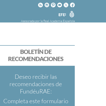
Rss
Instagram
Pinteres
Youtube
Twitter
Facebook
RAE
Agencia
EFE
Asesorada por la
Real Academia Española
nú
NOTICIAS
SOBRE LA FUNDÉURAE
FundéuRAE es una fundación patrocinada por
la Agencia Efe y la Real Academia Española,
cuyo objetivo es colaborar con el buen uso del
BOLETÍN DE
español en los medios de comunicación y en
RECOMENDACIONES
Internet.
Deseo recibir las
recomendaciones de
FundéuRAE:
Completa este formulario