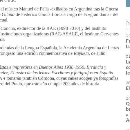
del CILE.
 al músico Manuel de Falla -exiliados en Argentina tras la Guerra
 Gitano
de Federico García Lorca a cargo de la «gran dama» del
cual.
N
Concha, exdirector de la RAE (1998-2010) y del Instituto
 instituciones organizadoras (RAE-ASALE, el Instituto Cervantes
1
os.
F
L
demias de la Lengua Española, la Academia Argentina de Letras
el congreso una edición conmemorativa de
Rayuela
, de Julio
0
L
c
istas e impresores en Buenos Aires 1936-1950
,
Errancia y
l
ández
,
El rostro de las letras. Escritores y fotógrafos en España
914
tomarán también Córdoba, cuyas calles acogen ya fotografías
3
eo del Prado, que este año cumple 200 años de historia.
E
2
Q
b
or
rimir
a
A