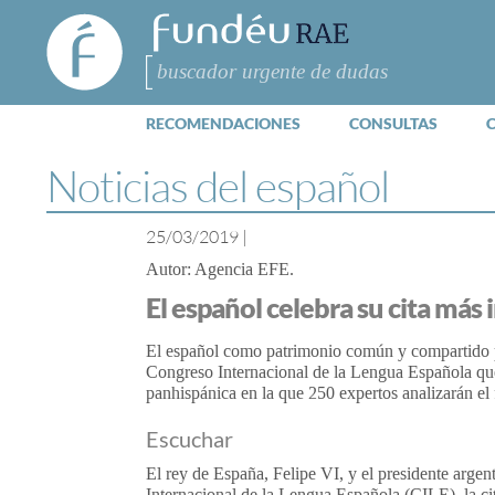
FundéuRAE
- Fundación
del Español
Buscar
Urgente
RECOMENDACIONES
CONSULTAS
Noticias del español
25/03/2019
|
Agencia EFE
El español celebra su cita má
El español como patrimonio común y compartido p
Congreso Internacional de la Lengua Española que
panhispánica en la que 250 expertos analizarán el 
Escuchar
El rey de España, Felipe VI, y el presidente arge
Internacional de la Lengua Española (CILE), la cit