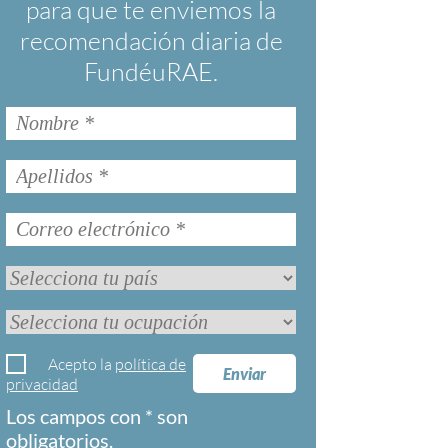
para que te enviemos la
recomendación diaria de
FundéuRAE.
Acepto la
política de
Enviar
privacidad
Los campos con * son
obligatorios.