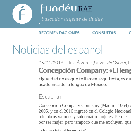
FundéuRAE
- Fundación
del Español
Buscar
Urgente
RECOMENDACIONES
CONSULTAS
Noticias del español
05/01/2018
|
Elisa Álvarez (
La Voz de Galicia
, 
Concepción Company: «El lengu
«Igualdad no es que te llamen arquitecta, es q
académica de la lengua de México.
Escuchar
Concepción Company Company (Madrid, 1954) ocu
2005, y en el 2016 ingresó en el Colegio Nacional
miembros varones y solo cuatro mujeres. Pero est
por ser mujer, pero tampoco que me excluyan, que
-¿Es sexista el lenguaje?