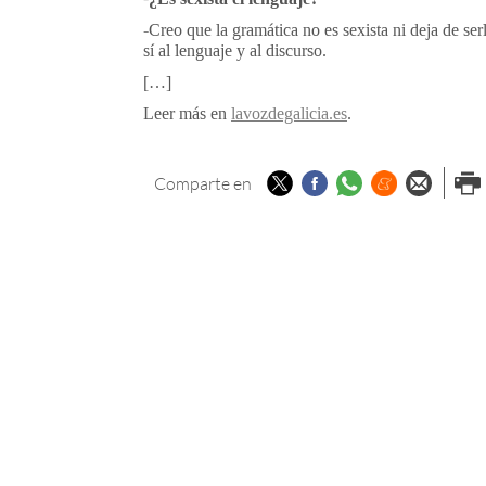
-Creo que la gramática no es sexista ni deja de se
sí al lenguaje y al discurso.
[…]
Leer más en
lavozdegalicia.es
.
Twitter
Facebook
Whatsapp
Menéame
Enviar p
Imp
Comparte en
email