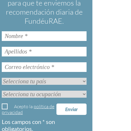
para que te enviemos la
recomendación diaria de
FundéuRAE.
Acepto la
política de
Enviar
privacidad
Los campos con * son
obligatorios.