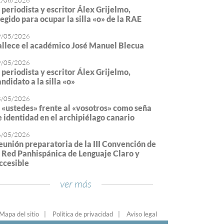
2/06/2026
l periodista y escritor Álex Grijelmo,
legido para ocupar la silla «o» de la RAE
9/05/2026
allece el académico José Manuel Blecua
9/05/2026
l periodista y escritor Álex Grijelmo,
ndidato a la silla «o»
8/05/2026
l «ustedes» frente al «vosotros» como seña
e identidad en el archipiélago canario
6/05/2026
eunión preparatoria de la III Convención de
a Red Panhispánica de Lenguaje Claro y
ccesible
ver más
Mapa del sitio
Política de privacidad
Aviso legal