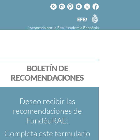
Rss
Instagram
Pinteres
Youtube
Twitter
Facebook
RAE
Agencia
EFE
Asesorada por la
Real Academia Española
nú
NOTICIAS
SOBRE LA FUNDÉURAE
FundéuRAE es una fundación patrocinada por
la Agencia Efe y la Real Academia Española,
cuyo objetivo es colaborar con el buen uso del
BOLETÍN DE
español en los medios de comunicación y en
RECOMENDACIONES
Internet.
Deseo recibir las
recomendaciones de
FundéuRAE:
Completa este formulario