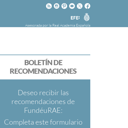
Rss
Instagram
Pinteres
Youtube
Twitter
Facebook
RAE
Agencia
EFE
Asesorada por la
Real Academia Española
nú
NOTICIAS
SOBRE LA FUNDÉURAE
FundéuRAE es una fundación patrocinada por
la Agencia Efe y la Real Academia Española,
cuyo objetivo es colaborar con el buen uso del
BOLETÍN DE
español en los medios de comunicación y en
RECOMENDACIONES
Internet.
Deseo recibir las
recomendaciones de
FundéuRAE:
Completa este formulario