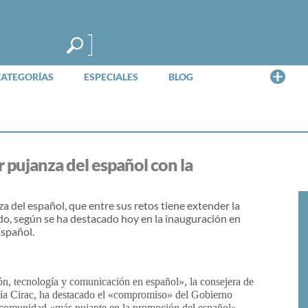
Me
CATEGORÍAS
ESPECIALES
BLOG
ar pujanza del español con la
nza del español, que entre sus retos tiene extender la
ndo, según se ha destacado hoy en la inauguración en
Español.
ión, tecnología y comunicación en español», la consejera de
cía Cirac, ha destacado el «compromiso» del Gobierno
a comunidad «más pujante en la promoción del español».