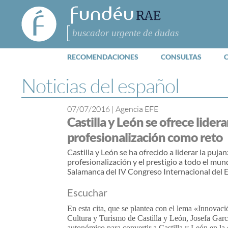
FundéuRAE
- Fundación
del Español
Buscar
Urgente
RECOMENDACIONES
CONSULTAS
Noticias del español
07/07/2016
|
Agencia EFE
Castilla y León se ofrece lider
profesionalización como reto
Castilla y León se ha ofrecido a liderar la puja
profesionalización y el prestigio a todo el mu
Salamanca del IV Congreso Internacional del 
Escuchar
En esta cita, que se plantea con el lema «Innovac
Cultura y Turismo de Castilla y León, Josefa Gar
autonómico para convertir a Castilla y León en l