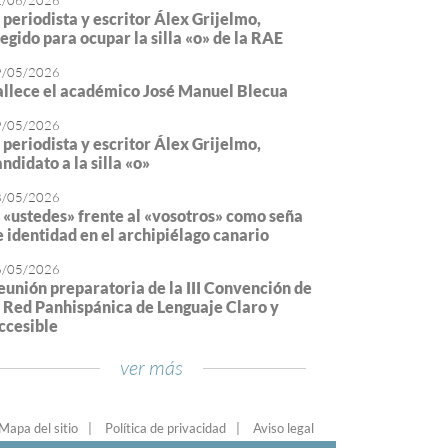
2/06/2026
l periodista y escritor Álex Grijelmo,
legido para ocupar la silla «o» de la RAE
9/05/2026
allece el académico José Manuel Blecua
9/05/2026
l periodista y escritor Álex Grijelmo,
ndidato a la silla «o»
8/05/2026
l «ustedes» frente al «vosotros» como seña
e identidad en el archipiélago canario
6/05/2026
eunión preparatoria de la III Convención de
a Red Panhispánica de Lenguaje Claro y
ccesible
ver más
Mapa del sitio
Política de privacidad
Aviso legal