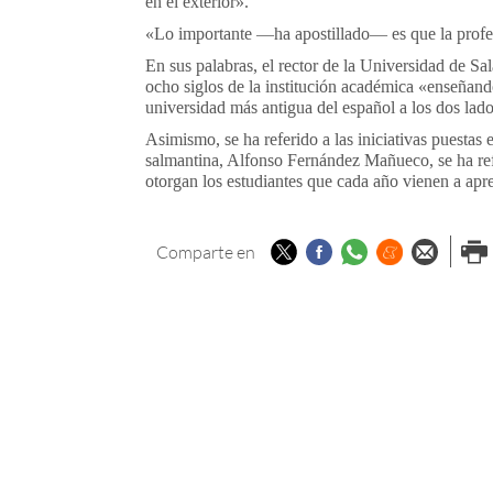
en el exterior».
«Lo importante —ha apostillado— es que la profes
En sus palabras, el rector de la Universidad de 
ocho siglos de la institución académica «enseñand
universidad más antigua del español a los dos lado
Asimismo, se ha referido a las iniciativas puestas
salmantina, Alfonso Fernández Mañueco, se ha refe
otorgan los estudiantes que cada año vienen a apr
Twitter
Facebook
Whatsapp
Menéame
Enviar p
Imp
Comparte en
email