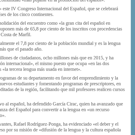
» este IV Congreso Internacional del Español, que se celebrará
ses de los cinco continentes.
olidación del encuentro como «la gran cita del español en
 suponen más de 65,8 por ciento de los inscritos con procedencias
 Costa de Marfil.
almente el 7,8 por ciento de la población mundial y es la
lengua
más que el pasado año.
millones de ciudadanos, ocho millones más que en 2015, y ha
n internacional», el mismo puesto que ocupa «en las dos
s «la tercera
lengua
más usada en internet».
programas de su departamento en favor del emprendimiento y la
 nuevos estudiantes y fomentando programas de prescriptores, en
itadas de la región, facilitando que mil profesores realicen cursos
tivo al español, ha defendido García Cirac, quien ha avanzado que
anza del Español para convertir a la
lengua
en «un recurso
o».
Cervantes, Rafael Rodríguez-Ponga, ha evidenciado «el deber y el
reso por su misión de «difusión de la
lengua
y la cultura
española