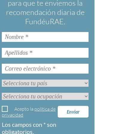
para que te enviemos la
recomendación diaria de
FundéuRAE.
Acepto la
política de
Enviar
privacidad
Los campos con * son
obligatorios.