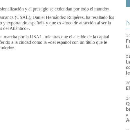
ionalización y el prestigio se extiendan por todo el mundo».
Salamanca (USAL), Daniel Hernández Ruipérez, ha resaltado los
N
o y exportando español» y que es «foco de atracción al ser la
s del Atlántico».
1
 en marcha por la USAL, mientras que el alcalde de la capital
F
rido a la ciudad como la «del español con un título que le
L
enderlo».
0
L
or
rimir
c
l
3
E
2
Q
b
a
A