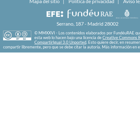
Mapa del sitio
Política de privacidad
Aviso le
Serrano, 187 - Madrid 28002
© MMXXVI - Los contenidos elaborados por FundéuRAE que
esta web lo hacen bajo una licencia de
Creative Commons R
CompartirIgual 3.0 Unported
. Esto quiere decir, en resume
compartir libremente, pero que se debe citar la autoría. Más información en e