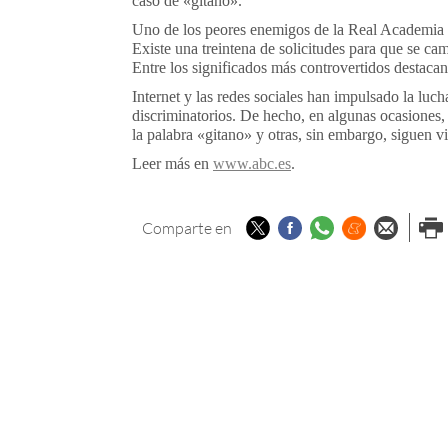
caso de «gitano».
Uno de los peores enemigos de la Real Academia 
Existe una treintena de solicitudes para que se ca
Entre los significados más controvertidos destacan
Internet y las redes sociales han impulsado la luc
discriminatorios. De hecho, en algunas ocasiones, 
la palabra «gitano» y otras, sin embargo, siguen v
Leer más en
www.abc.es
.
Twitter
Facebook
Whatsapp
Menéame
Enviar p
Imp
Comparte en
email