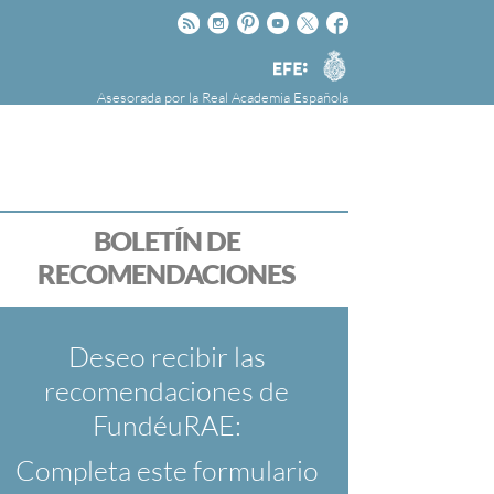
Rss
Instagram
Pinteres
Youtube
Twitter
Facebook
RAE
Agencia
EFE
Asesorada por la
Real Academia Española
nú
NOTICIAS
SOBRE LA FUNDÉURAE
FundéuRAE es una fundación patrocinada por
la Agencia Efe y la Real Academia Española,
cuyo objetivo es colaborar con el buen uso del
BOLETÍN DE
español en los medios de comunicación y en
RECOMENDACIONES
Internet.
Deseo recibir las
recomendaciones de
FundéuRAE:
Completa este formulario