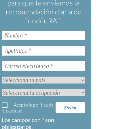
para que te enviemos la
recomendación diaria de
FundéuRAE.
Acepto la
política de
Enviar
privacidad
Los campos con * son
obligatorios.