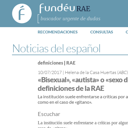
FundéuRAE
- Fundación
del Español
Buscar
Urgente
RECOMENDACIONES
CONSULTAS
Noticias del español
definiciones
|
RAE
10/07/2017
|
Helena de la Casa Huertas (
ABC
)
«Bisexual», «autista» o «sexo 
definiciones de la RAE
La institución suele enfrentarse a críticas por
como en el caso de «gitano».
Escuchar
La institución suele enfrentarse a críticas por alg