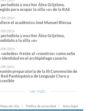
2/06/2026
l periodista y escritor Álex Grijelmo,
legido para ocupar la silla «o» de la RAE
9/05/2026
allece el académico José Manuel Blecua
9/05/2026
l periodista y escritor Álex Grijelmo,
ndidato a la silla «o»
8/05/2026
l «ustedes» frente al «vosotros» como seña
e identidad en el archipiélago canario
6/05/2026
eunión preparatoria de la III Convención de
a Red Panhispánica de Lenguaje Claro y
ccesible
ver más
Mapa del sitio
Política de privacidad
Aviso legal