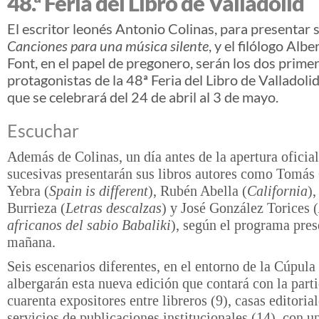
48.ª Feria del Libro de Valladolid
El escritor leonés Antonio Colinas, para presentar
Canciones para una música silente
, y el filólogo Al
Font, en el papel de pregonero, serán los dos prime
protagonistas de la 48ª Feria del Libro de Valladoli
que se celebrará del 24 de abril al 3 de mayo.
Escuchar
Además de Colinas, un día antes de la apertura oficial
sucesivas presentarán sus libros autores como Tomás
Yebra (
Spain is different
), Rubén Abella (
California
),
Burrieza (
Letras descalzas
) y José González Torices (
africanos del sabio Babaliki
), según el programa pres
mañana.
Seis escenarios diferentes, en el entorno de la Cúpula
albergarán esta nueva edición que contará con la part
cuarenta expositores entre libreros (9), casas editorial
servicios de publicaciones institucionales (14), con u