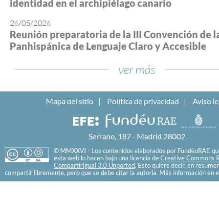
identidad en el archipiélago canario
26/05/2026
Reunión preparatoria de la III Convención de l
Panhispánica de Lenguaje Claro y Accesible
ver más
Mapa del sitio
Política de privacidad
Aviso le
Serrano, 187 - Madrid 28002
© MMXXVI - Los contenidos elaborados por FundéuRAE que
esta web lo hacen bajo una licencia de
Creative Commons R
CompartirIgual 3.0 Unported
. Esto quiere decir, en resume
compartir libremente, pero que se debe citar la autoría. Más información en e