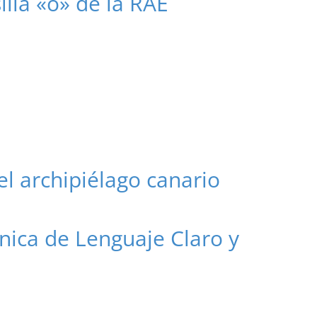
illa «o» de la RAE
el archipiélago canario
nica de Lenguaje Claro y