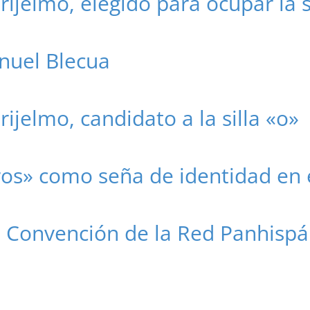
Grijelmo, elegido para ocupar la s
nuel Blecua
rijelmo, candidato a la silla «o»
ros» como seña de identidad en 
II Convención de la Red Panhispá