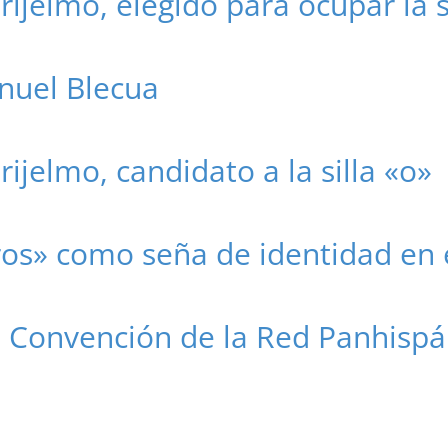
Grijelmo, elegido para ocupar la s
nuel Blecua
rijelmo, candidato a la silla «o»
ros» como seña de identidad en 
II Convención de la Red Panhispá