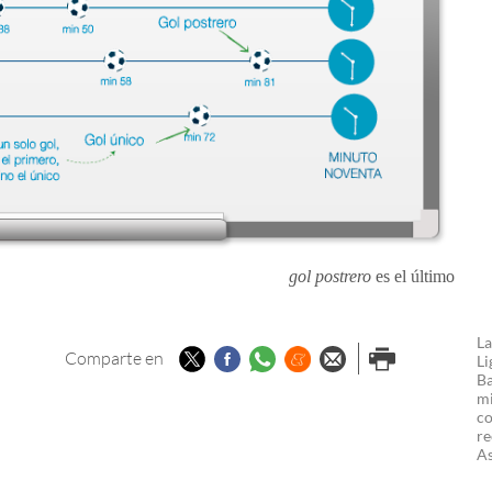
gol postrero
es el último
La
Twitter
Facebook
Whatsapp
Menéame
Enviar por
Imprimir
Comparte en
Li
Ba
email
mi
co
re
As