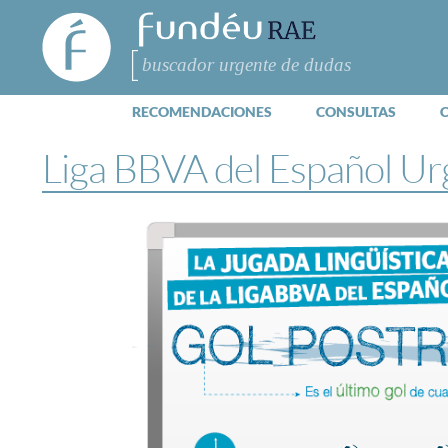
FundéuRAE
- Fundación
del Español
Buscar
Urgente
RECOMENDACIONES
CONSULTAS
Liga BBVA del Español Ur