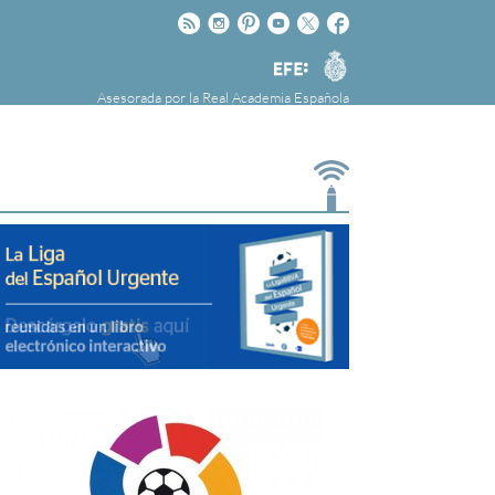
Rss
Instagram
Pinteres
Youtube
Twitter
Facebook
RAE
Agencia
EFE
Asesorada por la
Real Academia Española
nú
NOTICIAS
SOBRE LA FUNDÉURAE
FundéuRAE es una fundación patrocinada por
la Agencia Efe y la Real Academia Española,
cuyo objetivo es colaborar con el buen uso del
español en los medios de comunicación y en
Internet.