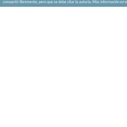
compartir libremente, pero que se debe citar la autoría. Más información en e