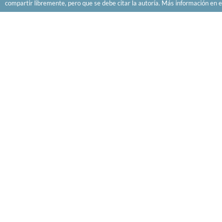
compartir libremente, pero que se debe citar la autoría. Más información en e