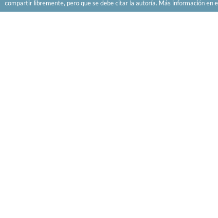
compartir libremente, pero que se debe citar la autoría. Más información en e