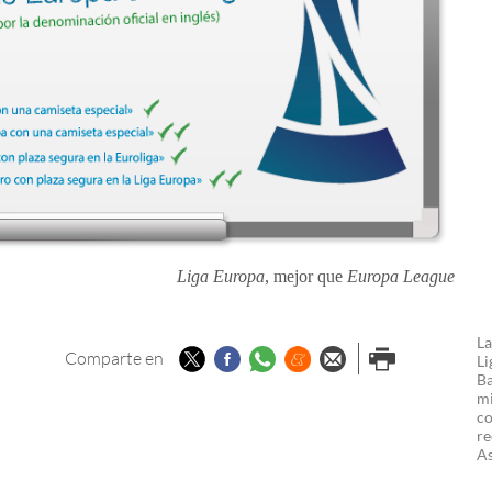
Liga Europa
, mejor que
Europa League
La
Twitter
Facebook
Whatsapp
Menéame
Enviar por
Imprimir
Comparte en
Li
Ba
email
mi
co
re
As