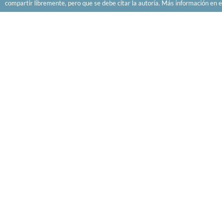
compartir libremente, pero que se debe citar la autoría. Más información en e