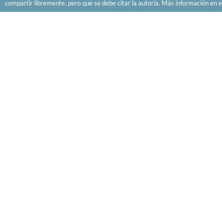
compartir libremente, pero que se debe citar la autoría. Más información en e