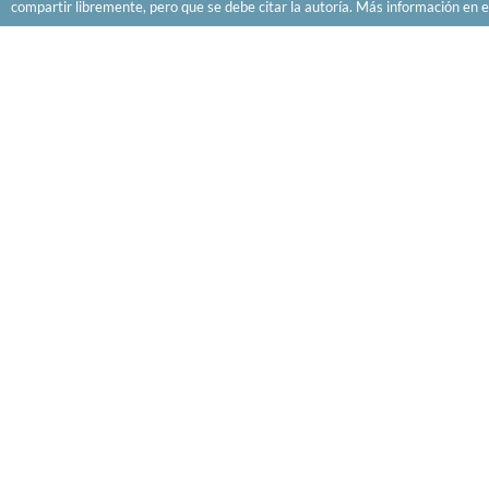
compartir libremente, pero que se debe citar la autoría. Más información en e