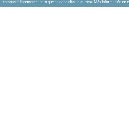
compartir libremente, pero que se debe citar la autoría. Más información en e