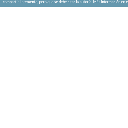
compartir libremente, pero que se debe citar la autoría. Más información en e