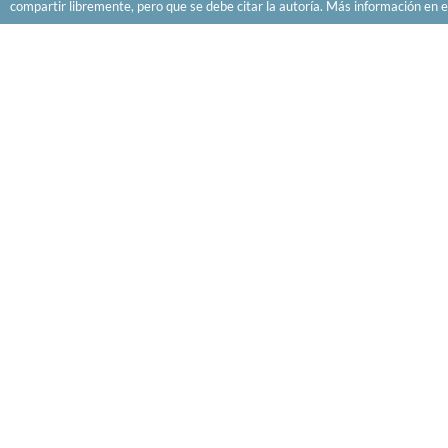
compartir libremente, pero que se debe citar la autoría. Más información en e