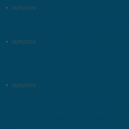
29/05/2026
El periodista y escritor Álex Gr
candidato a la silla «o»
28/05/2026
El «ustedes» frente al «vosotr
seña de identidad en el archipi
canario
26/05/2026
Reunión preparatoria de la III
Convención de la Red Panhispá
Lenguaje Claro y Accesible
ver más