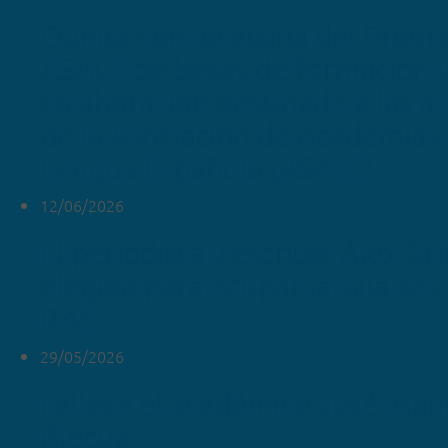
Quinta convocatoria del Prog
ASALE de becas de formación 
colaboración destinado a las 
de la Asociación de Academias 
Lengua Española (ASALE)
12/06/2026
El periodista y escritor Álex Gr
elegido para ocupar la silla «o»
RAE
29/05/2026
Fallece el académico José Man
Blecua