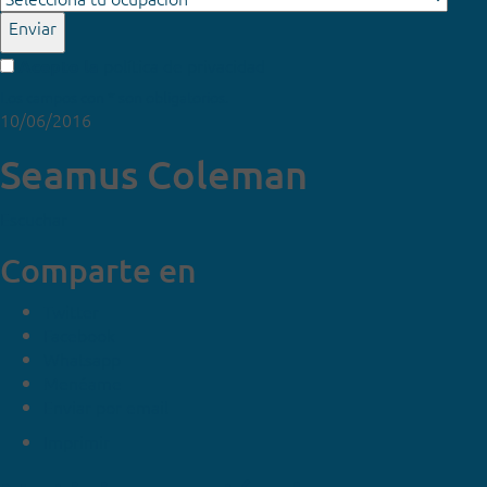
Enviar
política de privacidad
Acepto la
Los campos con * son obligatorios.
10/06/2016
Seamus Coleman
Escuchar
Comparte en
Twitter
Facebook
Whatsapp
Menéame
Enviar por email
Imprimir