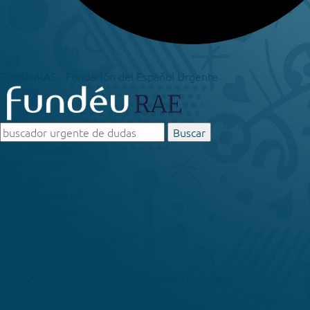
FundéuRAE - Fundación del Español Urgente
Buscar
Facebook
Twitter
Youtube
Pinteres
Instagram
Rss
Agencia EFE
RAE
Asesorada por la
Real Academia Española
Menú