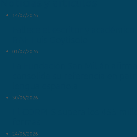
Noticias y artículos
14/07/2026
Fallece el escritor y académico 
RAE Luis Goytisolo
01/07/2026
La Fundación San Millán afirm
consolida su referencia en pat
lengua española
30/06/2026
El CORPES supera los 455 mill
formas
24/06/2026