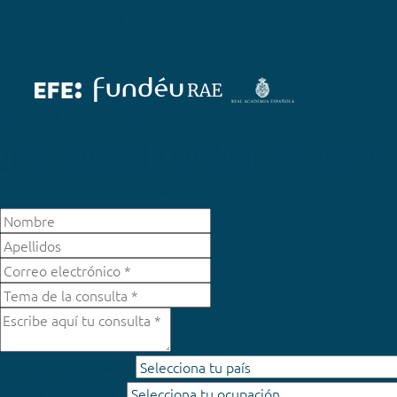
Mapa del sitio
Política de privacidad
Aviso legal
Serrano, 187 - Madrid 28002
¿Has buscado tu duda en nuestr
Si no la encuentras, rellena este formulario:
*
¿De qué país eres?
¿A qué te dedicas?