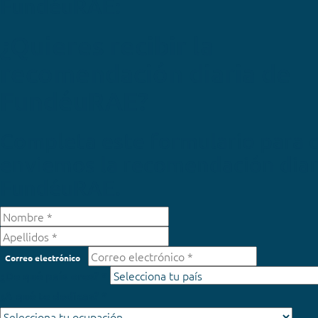
FundéuRAE:
¿Quieres recibir la
recomendación diaria de
FundéuRAE?
Completa este formulario para 
enviemos la recomendación diar
FundéuRAE.
Correo electrónico
¿De qué país eres? *
¿A qué te dedicas? *