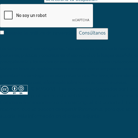
política de privacidad
Consúltanos
Acepto la
Los campos con * son obligatorios
© MMXXVI - Los contenidos elaborados por Fun
publican en esta web lo hacen bajo una licencia 
Commons Reconocimiento-CompartirIgual 3.0 Unported
. Esto 
resumen, que se pueden compartir libremente, pero que se deb
autoría. Más información en el enlace adjunto.