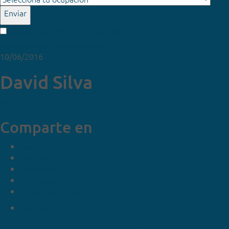
Enviar
política de privacidad
Acepto la
Los campos con * son obligatorios.
10/06/2016
David Silva
Escuchar
Comparte en
Twitter
Facebook
Whatsapp
Menéame
Enviar por email
Imprimir