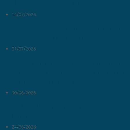
Noticias y artículos
14/07/2026
Fallece el escritor y académico 
RAE Luis Goytisolo
01/07/2026
La Fundación San Millán afirm
consolida su referencia en pat
lengua española
30/06/2026
El CORPES supera los 455 mill
formas
24/06/2026