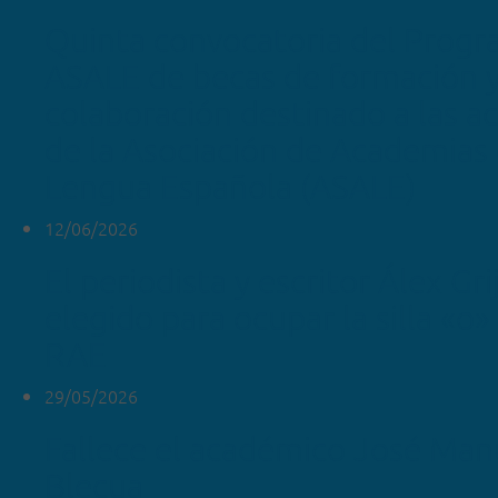
Quinta convocatoria del Prog
ASALE de becas de formación 
colaboración destinado a las 
de la Asociación de Academias 
Lengua Española (ASALE)
12/06/2026
El periodista y escritor Álex Gr
elegido para ocupar la silla «o»
RAE
29/05/2026
Fallece el académico José Man
Blecua