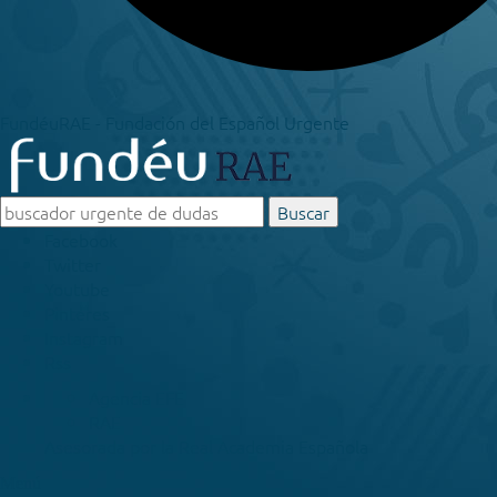
FundéuRAE - Fundación del Español Urgente
Buscar
Facebook
Twitter
Youtube
Pinteres
Instagram
Rss
Agencia EFE
RAE
Asesorada por la
Real Academia Española
Menú