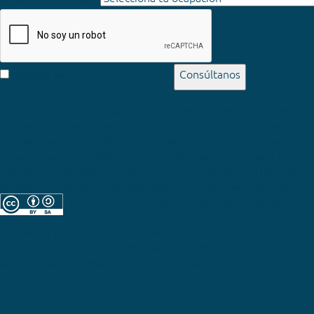
política de privacidad
Consúltanos
Acepto la
Los campos con * son obligatorios
© MMXXVI - Los contenidos elaborados por Fun
publican en esta web lo hacen bajo una licencia 
Commons Reconocimiento-CompartirIgual 3.0 Unported
. Esto 
resumen, que se pueden compartir libremente, pero que se deb
autoría. Más información en el enlace adjunto.