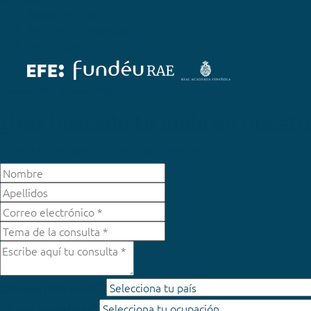
Mapa del sitio
Política de privacidad
Aviso legal
Serrano, 187 - Madrid 28002
¿Has buscado tu duda en nuestr
Si no la encuentras, rellena este formulario:
*
¿De qué país eres?
¿A qué te dedicas?