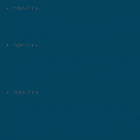
29/05/2026
El periodista y escritor Álex Gr
candidato a la silla «o»
28/05/2026
El «ustedes» frente al «vosotr
seña de identidad en el archipi
canario
26/05/2026
Reunión preparatoria de la III
Convención de la Red Panhispá
Lenguaje Claro y Accesible
ver más