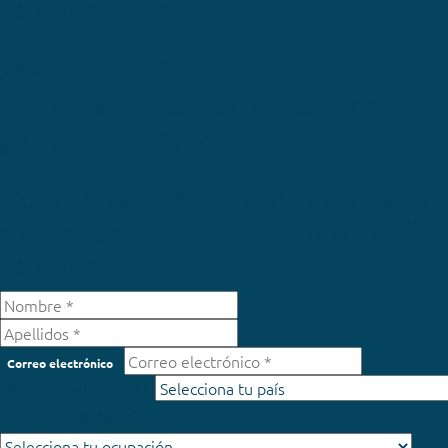
FundéuRAE:
¿Quieres recibir la
recomendación diaria de
FundéuRAE?
Completa este formulario para 
enviemos la recomendación diar
FundéuRAE.
Correo electrónico
¿De qué país eres? *
¿A qué te dedicas? *