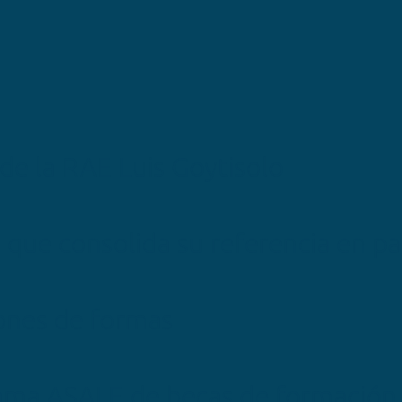
 de la RAE Luis Goytisolo
 que consolida su referencia en p
ones de formas
ama ASALE de becas de formación y