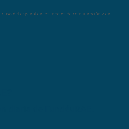
en uso del español en los medios de comunicación y en
AE?
ón diaria de FundéuRAE.