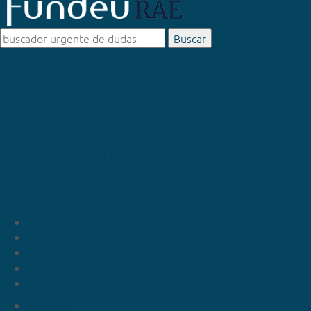
Buscar
Facebook
Twitter
Youtube
Pinteres
Instagram
Rss
Agencia EFE
RAE
Asesorada por la
Real Academia Española
Menú
Recomendaciones
Consultas
Categorías
Especiales
Blog
Noticias