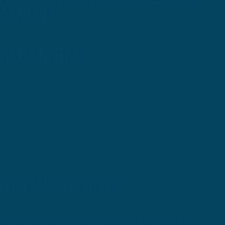
 (ASALE)
 «o» de la RAE
rchipiélago canario