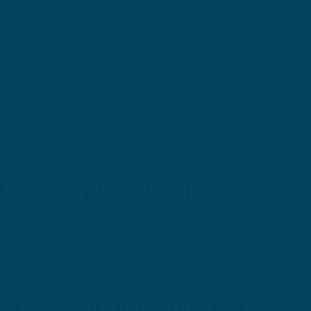
atrimonio y lengua española
 colaboración destinado a las