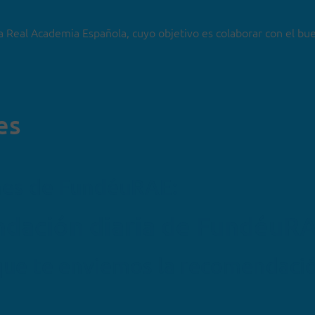
a Real Academia Española, cuyo objetivo es colaborar con el bu
es
nes de FundéuRAE:
endación diaria de FundéuR
que te enviemos la recomendaci