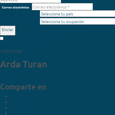
Correo electrónico
¿De qué país eres? *
¿A qué te dedicas? *
Enviar
política de privacidad
Acepto la
Los campos con * son obligatorios.
10/06/2016
Arda Turan
Escuchar
Comparte en
Twitter
Facebook
Whatsapp
Menéame