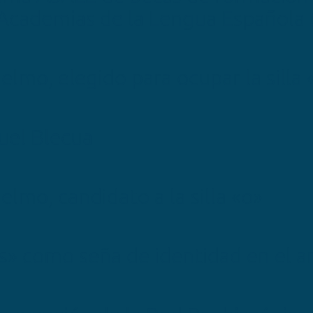
 Academias de la Lengua Española
ijelmo, elegido para ocupar la silla
uel Blecua
jelmo, candidato a la silla «o»
os» como seña de identidad en el a