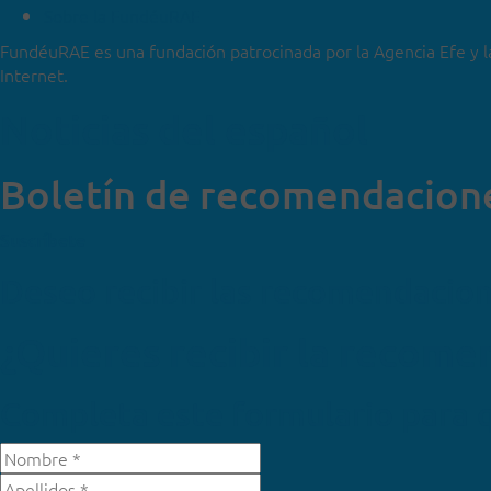
Sobre la FundéuRAE
FundéuRAE es una fundación patrocinada por la Agencia Efe y l
Internet.
Noticias del español
Boletín de recomendacion
Suscríbete
Deseo recibir las recomendacio
¿Quieres recibir la recom
Completa este formulario para 