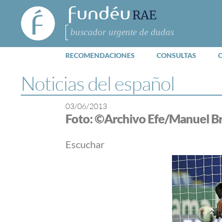
FundéuRAE
- Fundación
del Español
Buscar
Urgente
RECOMENDACIONES
CONSULTAS
Noticias del español
03/06/2013
Foto: ©Archivo Efe/Manuel B
Escuchar