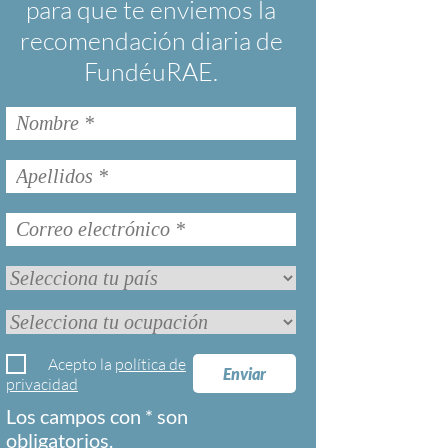
para que te enviemos la
recomendación diaria de
FundéuRAE.
Acepto la
política de
Enviar
privacidad
Los campos con * son
obligatorios.