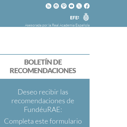
Rss
Instagram
Pinteres
Youtube
Twitter
Facebook
RAE
Agencia
EFE
Asesorada por la
Real Academia Española
nú
NOTICIAS
SOBRE LA FUNDÉURAE
FundéuRAE es una fundación patrocinada por
la Agencia Efe y la Real Academia Española,
cuyo objetivo es colaborar con el buen uso del
BOLETÍN DE
español en los medios de comunicación y en
RECOMENDACIONES
Internet.
Deseo recibir las
recomendaciones de
FundéuRAE:
Completa este formulario