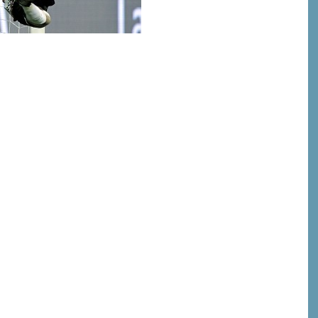
or
rimir