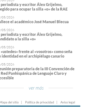
2/06/2026
l periodista y escritor Álex Grijelmo,
legido para ocupar la silla «o» de la RAE
9/05/2026
allece el académico José Manuel Blecua
9/05/2026
l periodista y escritor Álex Grijelmo,
ndidato a la silla «o»
8/05/2026
l «ustedes» frente al «vosotros» como seña
e identidad en el archipiélago canario
6/05/2026
eunión preparatoria de la III Convención de
a Red Panhispánica de Lenguaje Claro y
ccesible
ver más
Mapa del sitio
Política de privacidad
Aviso legal