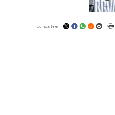
Twitter
Facebook
Whatsapp
Menéame
Enviar p
Imp
Comparte en
email