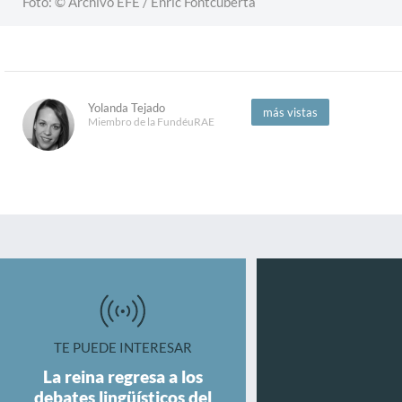
Foto: © Archivo EFE / Enric Fontcuberta
Yolanda Tejado
más vistas
Miembro de la FundéuRAE
TE PUEDE INTERESAR
La reina regresa a los
debates lingüísticos del