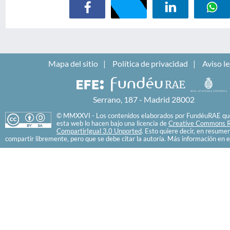
Mapa del sitio
Política de privacidad
Aviso le
Serrano, 187 - Madrid 28002
© MMXXVI - Los contenidos elaborados por FundéuRAE que
esta web lo hacen bajo una licencia de
Creative Commons R
CompartirIgual 3.0 Unported
. Esto quiere decir, en resume
compartir libremente, pero que se debe citar la autoría. Más información en e