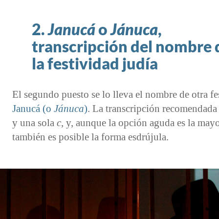
2.
Janucá
o
Jánuca
,
transcripción del nombre 
la festividad judía
El segundo puesto se lo lleva el nombre de otra fe
Janucá (o
Jánuca
)
. La transcripción recomendada
y una sola
c
, y, aunque la opción aguda es la mayo
también es posible la forma esdrújula.