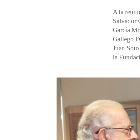
A la reuni
Salvador G
García Mo
Gallego D
Juan Soto
la Fundac