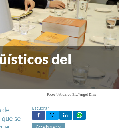
üísticos del
Foto: ©Archivo Efe/Ángel Díaz
n de
Escuchar
 que se
 que
Consejo Asesor