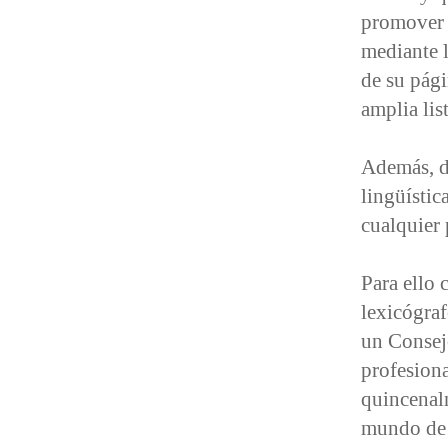
promover 
mediante l
de su pági
amplia lis
Además, da
lingüístic
cualquier 
Para ello 
lexicógraf
un Consejo
profesiona
quincenalm
mundo de 