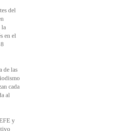
tes del
en
 la
s en el
18
 de las
riodismo
zan cada
da al
 EFE y
tivo