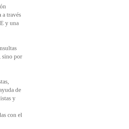
ión
 a través
FE y una
nsultas
, sino por
tas,
 ayuda de
istas y
as con el