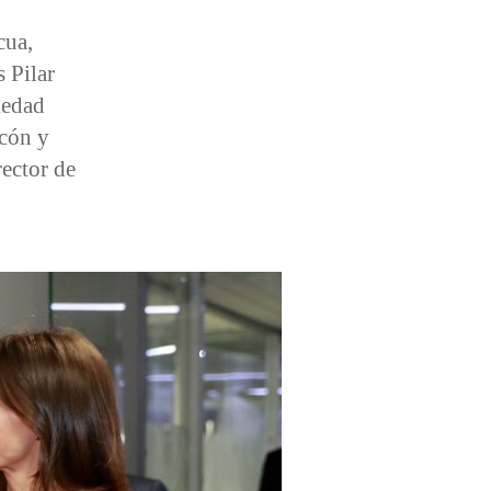
cua,
 Pilar
ledad
cón y
ector de