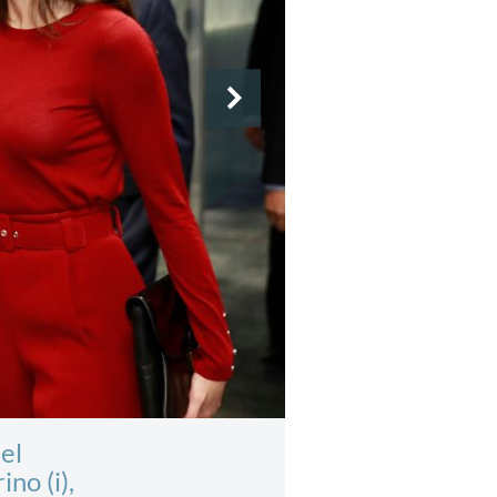
el
no (i),