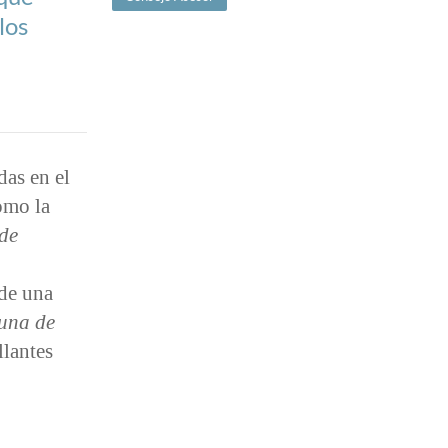
los
das en el
omo la
 de
 de una
una de
llantes