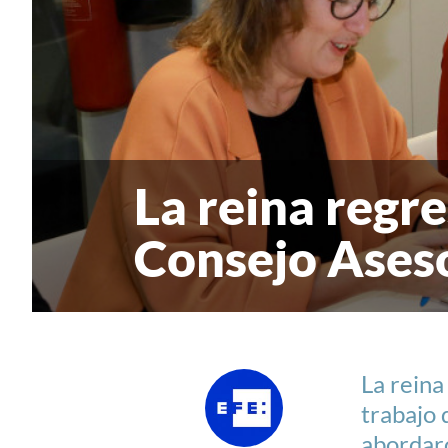
La reina regre
Consejo Aseso
La reina
trabajo 
abordaro