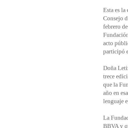
Esta es la
Consejo d
febrero de
Fundación,
acto públi
participó 
Doña Letiz
trece edi
que la Fu
año en esa
lenguaje e
La Fundac
BBVA y qu