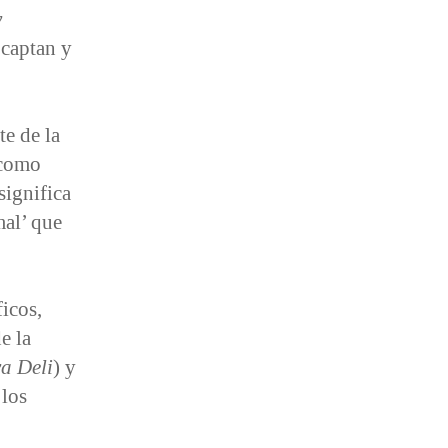
y
 captan y
te de la
 como
significa
mal’ que
icos,
e la
a Deli
) y
 los