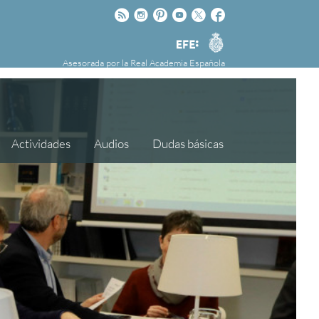
Rss
Instagram
Pinteres
Youtube
Twitter
Facebook
RAE
Agencia
nú
NOTICIAS
SOBRE LA FUNDÉURAE
EFE
Asesorada por la
Real Academia Española
FundéuRAE es una fundación patrocinada por
la Agencia Efe y la Real Academia Española,
cuyo objetivo es colaborar con el buen uso del
español en los medios de comunicación y en
Actividades
Audios
Dudas básicas
Internet.