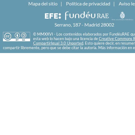
Mapa del sitio
Política de privacidad
Aviso le
Serrano, 187 - Madrid 28002
© MMXXVI - Los contenidos elaborados por FundéuRAE que
esta web lo hacen bajo una licencia de
Creative Commons R
CompartirIgual 3.0 Unported
. Esto quiere decir, en resume
compartir libremente, pero que se debe citar la autoría. Más información en e