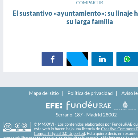
COMPARTIR
El sustantivo «ayuntamiento»: su linaje h
su larga familia
Mapa del sitio
Política de privacidad
Aviso le
Serrano, 187 - Madrid 28002
© MMXXVI - Los contenidos elaborados por FundéuRAE que
esta web lo hacen bajo una licencia de
Creative Commons R
CompartirIgual 3.0 Unported
. Esto quiere decir, en resume