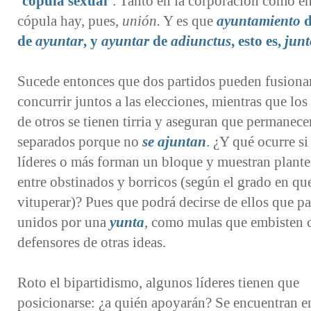
‘
cópula sexual’
. Tanto en la corporación como en
cópula hay, pues,
unión.
Y es que
ayuntamiento
d
de
ayuntar
, y
ayuntar
de
adiunctus
, esto es,
junt
Sucede entonces que dos partidos pueden fusiona
concurrir juntos a las elecciones, mientras que los 
de otros se tienen tirria y aseguran que permanece
separados porque no
se
ajuntan
. ¿Y qué ocurre si
líderes o más forman un bloque y muestran plant
entre obstinados y borricos (según el grado en qu
vituperar)? Pues que podrá decirse de ellos que p
unidos por una
yunta
, como mulas que embisten c
defensores de otras ideas.
Roto el bipartidismo, algunos líderes tienen que
posicionarse: ¿a quién apoyarán? Se encuentran e