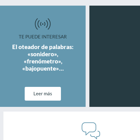
TE PUEDE INTERESAR
El oteador de palabras:
«sonidero»,
«frenómetro»,
«bajopuente»…
Leer más