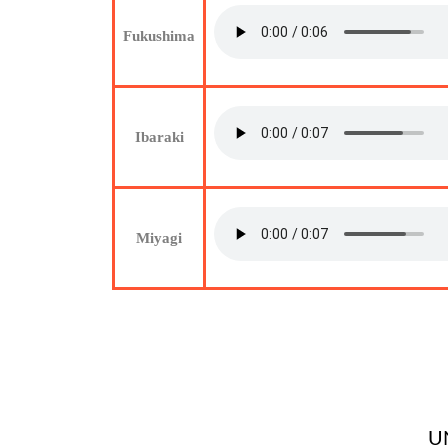
Fukushima
Ibaraki
Miyagi
U