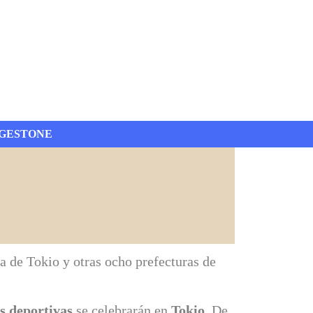
GESTONE
a de Tokio y otras ocho prefecturas de
es deportivas
se celebrarán en
Tokio
. De