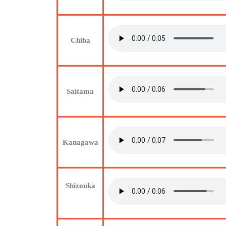
Chiba
Saitama
Kanagawa
Shizouka