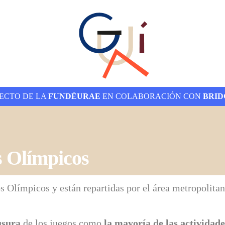
ECTO DE LA
FUNDÉURAE
EN COLABORACIÓN CON
BRID
s Olímpicos
s Olímpicos y están repartidas por el área metropolitan
usura
de los juegos como
la mayoría de las actividad