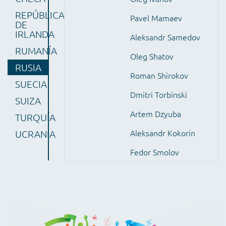
REPÚBLICA
Pavel Mamaev
DE
IRLANDA
Aleksandr Samedov
RUMANÍA
Oleg Shatov
RUSIA
Roman Shirokov
SUECIA
Dmitri Torbinski
SUIZA
Artem Dzyuba
TURQUÍA
Aleksandr Kokorin
UCRANIA
Fedor Smolov