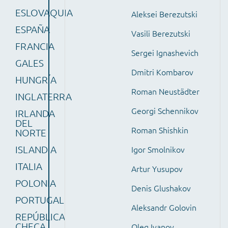
ESLOVAQUIA
Aleksei Berezutski
ESPAÑA
Vasili Berezutski
FRANCIA
Sergei Ignashevich
GALES
Dmitri Kombarov
HUNGRÍA
Roman Neustädter
INGLATERRA
Georgi Schennikov
IRLANDA
DEL
Roman Shishkin
NORTE
ISLANDIA
Igor Smolnikov
ITALIA
Artur Yusupov
POLONIA
Denis Glushakov
PORTUGAL
Aleksandr Golovin
REPÚBLICA
CHECA
Oleg Ivanov