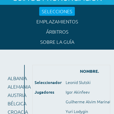
SELECCIONES
EMPLAZAMIENTOS
ÁRBITROS
SOBRE LA GUÍA
NOMBRE.
ALBANIA
Seleccionador
Leonid Slutski
ALEMANIA
Jugadores
Igor Akinfeev
AUSTRIA
Guilherme Alvim Marinato
BÉLGICA
Yuri Lodygin
CROACIA