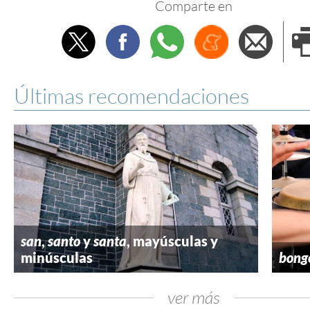
Comparte en
Twitter
Facebook
Whatsapp
Menéame
Envi
e
Últimas recomendaciones
san
,
santo
y
santa
, mayúsculas y
minúsculas
bong
ver más