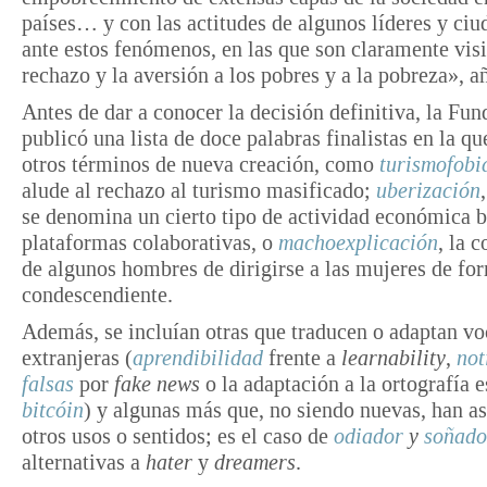
países… y con las actitudes de algunos líderes y ci
ante estos fenómenos, en las que son claramente visi
rechazo y la aversión a los pobres y a la pobreza», a
Antes de dar a conocer la decisión definitiva, la Fu
publicó una lista de doce palabras finalistas en la q
otros términos de nueva creación, como
turismofobi
alude al rechazo al turismo masificado;
uberización
se denomina un cierto tipo de actividad económica 
plataformas colaborativas, o
machoexplicación
, la 
de algunos hombres de dirigirse a las mujeres de fo
condescendiente.
Además, se incluían otras que traducen o adaptan vo
extranjeras (
aprendibilidad
frente a
learnability
,
not
falsas
por
fake news
o la adaptación a la ortografía 
bitcóin
) y algunas más que, no siendo nuevas, han 
otros usos o sentidos; es el caso de
odiador
y
soñado
alternativas a
hater
y
dreamers
.