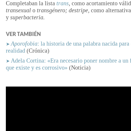
Completaban la lista
trans
,
como acortamiento válid
transexual
o
transgénero;
destripe,
como alternativ
y
superbacteria.
VER TAMBIÉN
Aporofobia
: la historia de una palabra nacida para
➤
realidad
(Crónica)
Adela Cortina: «Era necesario poner nombre a un
➤
que existe y es corrosivo»
(Noticia)