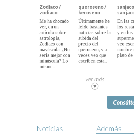
Zodiaco /
queroseno /
sanjaco
zodiaco
keroseno
san ja
Me ha chocado
Últimamente he
En las ca
ver, en un
leído bastantes
los resta
artículo sobre
noticias sobre la
en los
astrología,
subida del precio
superme
Zodiaco con
del queroseno, y
veo escri
mayúscula. ¿No
a veces veo que
nombre d
sería mejor con
escriben esta...
plato de 
minúscula? Lo
mismo...
ver más
Consúlt
Noticias
Además