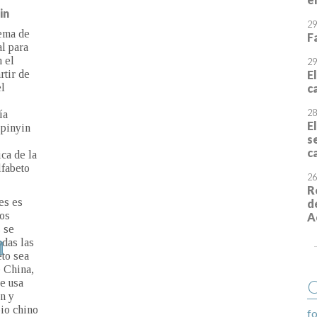
F
in
29
ema de
E
l para
c
el
tir de la
28
mandarín.
E
o de
s
), el
c
a de
ca de la
26
fabeto
R
d
s es que
y
 se
das las
o sea el
ina, el
O
sa para
enseñanza
fo
e otras
ara la