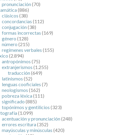
ramática
(886)
clásicos
(38)
concordancias
(112)
conjugación
(38)
formas incorrectas
(169)
género
(128)
número
(215)
regímenes verbales
(155)
xico
(2.894)
antropónimos
(75)
extranjerismos
(1.255)
traducción
(649)
latinismos
(52)
lenguas cooficiales
(7)
neologismos
(162)
pobreza léxica
(111)
significado
(885)
topónimos y gentilicios
(323)
tografía
(1.099)
acentuación y pronunciación
(248)
errores escritura
(352)
mayúsculas y minúsculas
(420)
puntuación
(18)