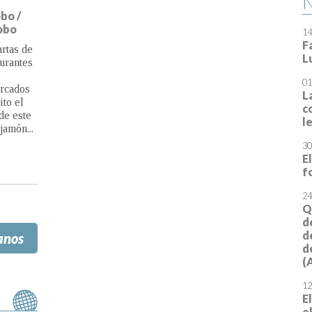
F
bo /
L
cobo
01
rtas de
L
urantes y
c
l
rcados
to el
30
e este
E
jamón...
f
24
Q
d
d
d
(
anos
12
E
e
29