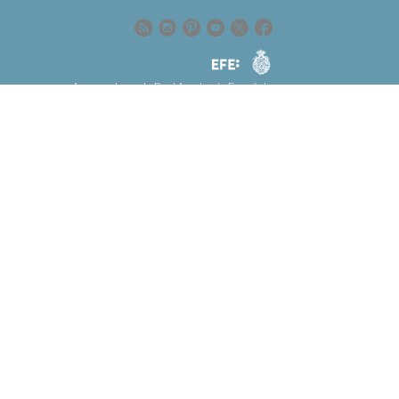
Rss
Instagram
Pinteres
Youtube
Twitter
Facebook
Rss
Instagram
Pinteres
Youtube
Twitter
Facebook
RAE
Agencia
RAE
Agencia
EFE
Asesorada por la
Real Academia Española
EFE
Asesorada por la
Real Academia Española
ú
NOTICIAS
SOBRE LA FUNDÉURAE
FundéuRAE es una fundación patrocinada
por la Agencia Efe y la Real Academia
Española, cuyo objetivo es colaborar con el
buen uso del español en los medios de
comunicación y en Internet.