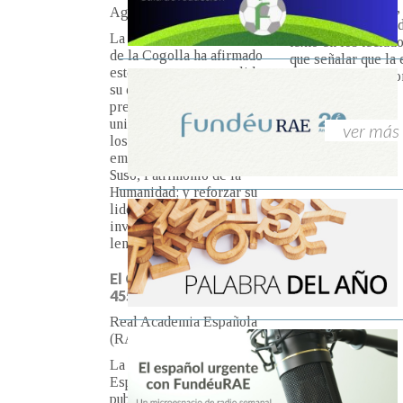
entrada de texto en 
Agencia EFE
teclados. Hay que s
que la escritura chi
La Fundación San Millán de
tiene valor fonéti
la Cogolla ha afirmado este
martes que consolida su
ver más
doble misión de preservar el
valor universal excepcional
de los monasterios
emilianenses de Yuso y
Suso, Patrimonio de la
Humanidad; y reforzar su
liderazgo en la investigación
sobre la lengua española.
El CORPES supera los
455 millones de formas
Real Academia Española
(RAE)
La Real Academia Española
(RAE) ha publicado la
versión 1.5 del Corpus del
Español del Siglo XXI