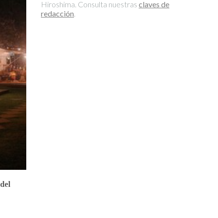
Hiroshima. Consulta nuestras
claves de
redacción
.
el