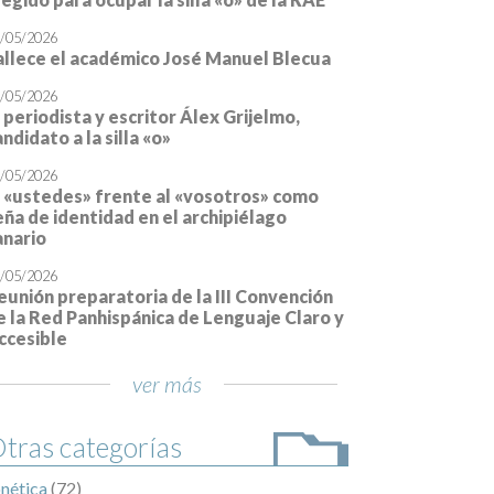
allece el académico José Manuel Blecua
/05/2026
l periodista y escritor Álex Grijelmo,
andidato a la silla «o»
/05/2026
l «ustedes» frente al «vosotros» como
eña de identidad en el archipiélago
anario
/05/2026
eunión preparatoria de la III Convención
e la Red Panhispánica de Lenguaje Claro
 Accesible
ver más
tras categorías
nética
(72)
pronunciación
(70)