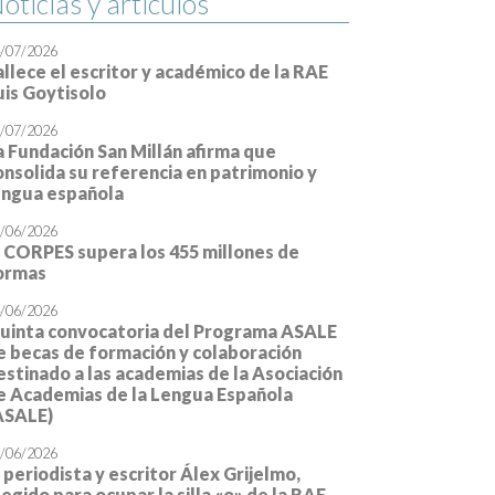
allece el escritor y académico de la RAE
uis Goytisolo
/07/2026
a Fundación San Millán afirma que
onsolida su referencia en patrimonio y
engua española
/06/2026
l CORPES supera los 455 millones de
ormas
/06/2026
uinta convocatoria del Programa ASALE
e becas de formación y colaboración
estinado a las academias de la Asociación
e Academias de la Lengua Española
ASALE)
/06/2026
l periodista y escritor Álex Grijelmo,
legido para ocupar la silla «o» de la RAE
/05/2026