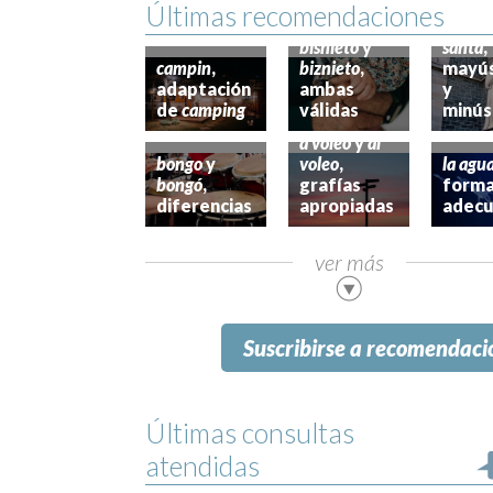
Últimas recomendaciones
san
,
s
bisnieto
y
y
san
campin
,
biznieto
,
mayú
adaptación
ambas
s y
de
camping
válidas
minús
a voleo
y
al
la
bongo
y
voleo
,
agua
bongó
,
grafías
forma
diferencias
apropiadas
adec
ver más
Suscribirse a
recomendaci
Últimas consultas
atendidas