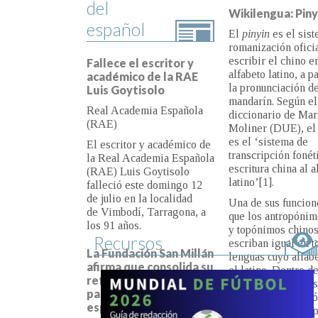
del
Wikilengua: Piny
español
El
pinyin
es el sist
romanización oficia
escribir el chino en 
Fallece el escritor y
alfabeto latino, a par
académico de la RAE
pronunciación del 
Luis Goytisolo
Según el diccionari
Real Academia Española
María Moliner (DUE
(RAE)
pinyin es el ‘sistem
transcripción fonéti
El escritor y académico de
escritura china al al
la Real Academia Española
latino’
[1]
.
(RAE) Luis Goytisolo
falleció este domingo 12 de
Una de sus funcione
julio en la localidad
los antropónimos
de Vimbodí, Tarragona, a
y topónimos chinos
los 91 años.
escriban igual en to
Recursos
lenguas cuyo alfabet
La Fundación San
latino. Dentro de Ch
Millán afirma que
pinyin también se u
consolida su referencia
la transcripción y 
en patrimonio y lengua
del propio chino y d
española
lenguas, así como p