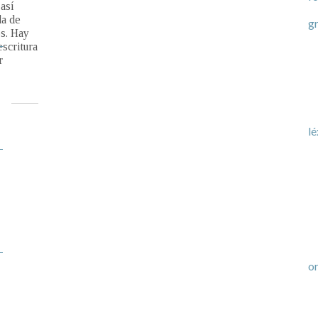
g
los
eñalar
na no
co…
lé
or