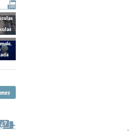
anto
ta
,
scula
culas
mala
,
uada
ones
N
14